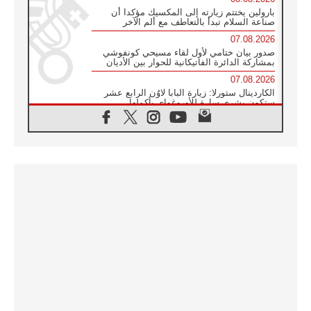
بارولين يختتم زيارته إلى المكسيك مؤكدا أن
صناعة السلام تبدأ بالتعاطف مع ألم الآخر
07.08.2026
صدور بيان ختامي لأول لقاء مسيحي كونفوشي
بمشاركة الدائرة الفاتيكانية للحوار بين الأديان
07.08.2026
الكاردينال ستورلا: زيارة البابا لاوُن الرابع عشر
ستكون بشرى سارة للأوروغواي بأكملها
07.08.2026
الفاتيكان يعلن برنامج الزيارة الرسولية للبابا لاوُن
الرابع عشر إلى فرنسا
07.08.2026
في الذكرى الـ ٨١ لحادثة هيروشيما الكنيسة في
اليابان تنظم ١٠ أيام للصلاة على نية السلام
07.08.2026
الكنيسة في الأوروغواي: زيارة البابا ستعزز
الإيمان والرجاء
06.08.2026
الاجتماع الشهري للمطارنة الموارنة
06.08.2026
الكاردينال روسي: زيارة البابا لاوُن إلى الأرجنتين
هي تكريم للبابا فرنسيس