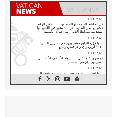
05.08.2026
في مقابلته العامة مع المؤمنين البابا لاوُن الرابع
عشر يواصل الحديث عن الدستور في الليتورجيا
المقدسة مسلطا الضوء على صلاة الكنيسة
05.08.2026
البابا لاوُن الرابع عشر يزور في تشرين الثاني
٢٠٢٦ أوروغواي والأرجنتين وبيرو
05.08.2026
خمسون عاما على استشهاد الأسقف الأرجنتيني
الطوباوي إنريكي أنجيليلي
05.08.2026
البابا لفرسان كولومبوس: هناك حاجة ماسة إلى
أنبياء تناغم يسعون إلى بناء الجسور
04.08.2026
وفاة الكاردينال جوليو دوارتي لانغا
04.08.2026
عميد دائرة الحوار بين الأديان يفتتح في سيول
أول لقاء مسيحي كونفوشي
04.08.2026
إطلاق النشيد الرسمي لليوم العالمي للشباب في