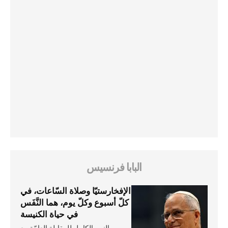
البابا فرنسيس
الإفخارستيّا وصلاة السّاعات، في
كلّ أسبوع وكلّ يوم، هما النَّفَس
في حياة الكنيسة