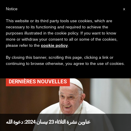
AR
Notice
x
This website or its third party tools use cookies, which are
necessary to its functioning and required to achieve the
TAG
purposes illustrated in the cookie policy. If you want to know
Posts Tagged ‘رهبنة
more or withdraw your consent to all or some of the cookies,
please refer to the
cookie policy
.
فرنسيسكانية’
By closing this banner, scrolling this page, clicking a link or
continuing to browse otherwise, you agree to the use of cookies.
DERNIÈRES NOUVELLES
عناوين نشرة الثلاثاء 23 نيسان 2024: دعوة الله