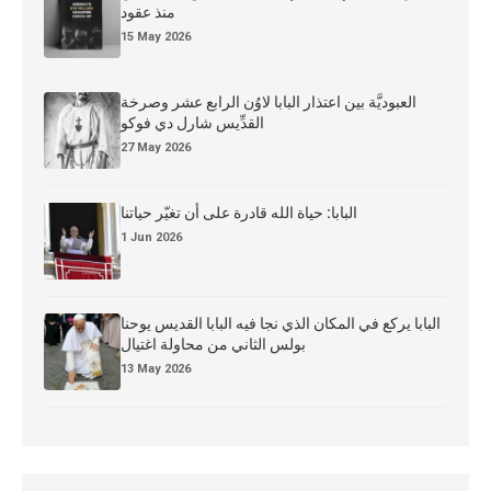
منذ عقود
15 May 2026
العبوديَّة بين اعتذار البابا لاوُن الرابع عشر وصرخة
القدِّيس شارل دي فوكو
27 May 2026
البابا: حياة الله قادرة على أن تغيّر حياتنا
1 Jun 2026
البابا يركع في المكان الذي نجا فيه البابا القديس يوحنا
بولس الثاني من محاولة اغتيال
13 May 2026