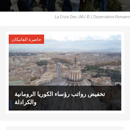
La Croix Des JMJ © L'Osservatore Romano
حاضرة الفاتيكان
تخفيض رواتب رؤساء الكوريا الرومانية
والكرادلة