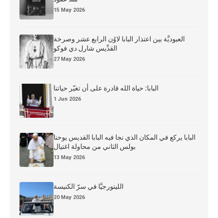
15 May 2026
العبوديَّة بين اعتذار البابا لاوُن الرابع عشر وصرخة
القدِّيس شارل دي فوكو
27 May 2026
البابا: حياة الله قادرة على أن تغيّر حياتنا
1 Jun 2026
البابا يركع في المكان الذي نجا فيه البابا القديس يوحنا
بولس الثاني من محاولة اغتيال
13 May 2026
الليتورجيَّا في سرّ الكنيسة
20 May 2026