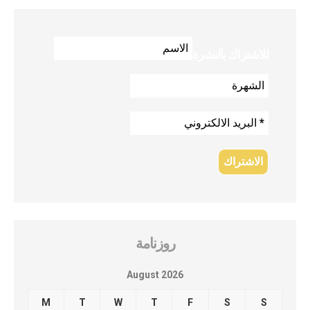
للاشتراك بالنشرة
روزنامة
August 2026
M
T
W
T
F
S
S