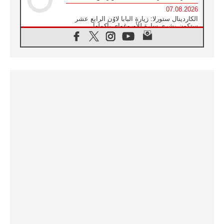
07.08.2026
الكاردينال ستورلا: زيارة البابا لاوُن الرابع عشر
ستكون بشرى سارة للأوروغواي بأكملها
07.08.2026
الفاتيكان يعلن برنامج الزيارة الرسولية للبابا لاوُن
الرابع عشر إلى فرنسا
07.08.2026
في الذكرى الـ ٨١ لحادثة هيروشيما الكنيسة في
اليابان تنظم ١٠ أيام للصلاة على نية السلام
07.08.2026
الكنيسة في الأوروغواي: زيارة البابا ستعزز
الإيمان والرجاء
06.08.2026
الاجتماع الشهري للمطارنة الموارنة
06.08.2026
الكاردينال روسي: زيارة البابا لاوُن إلى الأرجنتين
هي تكريم للبابا فرنسيس
06.08.2026
زيارة البابا إلى البيرو ستكون زمن نعمة ومصالحة
ورجاء