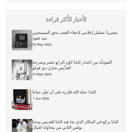
الأخبار الأكثر قراءة
نيجيريا: تضليل إعلامي لإخفاء العنف بحق المسيحيين
منذ عقود
15 May 2026
العبوديَّة بين اعتذار البابا لاوُن الرابع عشر وصرخة
القدِّيس شارل دي فوكو
27 May 2026
البابا: حياة الله قادرة على أن تغيّر حياتنا
1 Jun 2026
البابا يركع في المكان الذي نجا فيه البابا القديس يوحنا
بولس الثاني من محاولة اغتيال