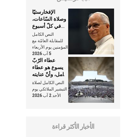
الإفخارستيّا
وصلاة السّاعات،
في كلّ أسبوع
وكلّ يوم، هما
النص الكامل
النَّفَس في حياة
للمقابلة العامّة مع
الكنيسة
المؤمنين يوم الأربعاء
5 آب 2026
عطاء الرّبّ
يسوع هو عطاء
شامل، وأنّ عنايته
بنا لا تغيب عنّا
النص الكامل لصلاة
أبدًا
التبشير الملائكي يوم
الأحد 2 آب 2026
الأخبار الأكثر قراءة