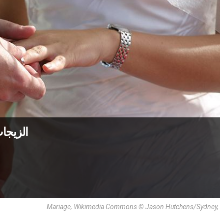
الزيجات
Mariage, Wikimedia Commons © Jason Hutchens/Sydney, A