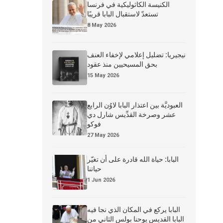
الكنيسة الكاثوليكية في فرنسا
تستعدّ لاستقبال البابا قريبًا
8 May 2026
نيجيريا: تضليل إعلامي لإخفاء العنف
بحق المسيحيين منذ عقود
15 May 2026
العبوديَّة بين اعتذار البابا لاوُن الرابع
عشر وصرخة القدِّيس شارل دي
فوكو
27 May 2026
البابا: حياة الله قادرة على أن تغيّر
حياتنا
1 Jun 2026
البابا يركع في المكان الذي نجا فيه
البابا القديس يوحنا بولس الثاني من