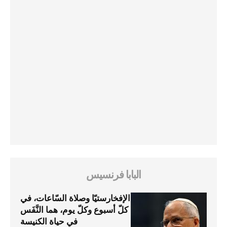
البابا فرنسيس
الإفخارستيّا وصلاة السّاعات، في
كلّ أسبوع وكلّ يوم، هما النَّفَس
في حياة الكنيسة