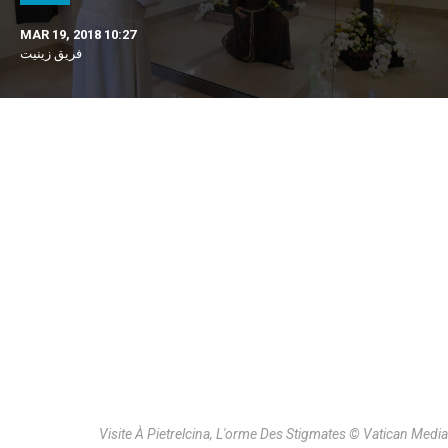
MAR 19, 2018 10:27
فريق زينيت
Visite À Pietrelcina, L'orme Des Stigmates © Vatican Media