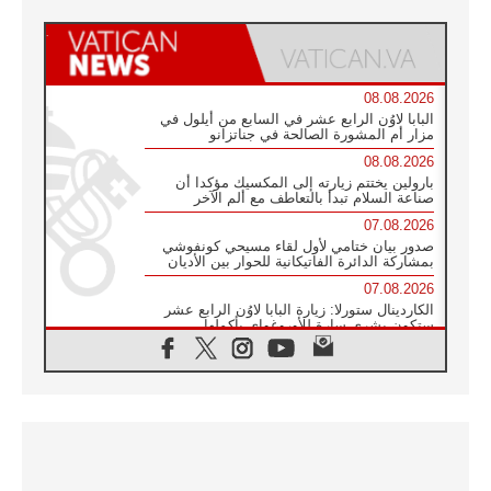
08.08.2026
البابا لاوُن الرابع عشر في السابع من أيلول في
مزار أم المشورة الصالحة في جناتزانو
08.08.2026
بارولين يختتم زيارته إلى المكسيك مؤكدا أن
صناعة السلام تبدأ بالتعاطف مع ألم الآخر
07.08.2026
صدور بيان ختامي لأول لقاء مسيحي كونفوشي
بمشاركة الدائرة الفاتيكانية للحوار بين الأديان
07.08.2026
الكاردينال ستورلا: زيارة البابا لاوُن الرابع عشر
ستكون بشرى سارة للأوروغواي بأكملها
07.08.2026
الفاتيكان يعلن برنامج الزيارة الرسولية للبابا لاوُن
الرابع عشر إلى فرنسا
07.08.2026
في الذكرى الـ ٨١ لحادثة هيروشيما الكنيسة في
اليابان تنظم ١٠ أيام للصلاة على نية السلام
07.08.2026