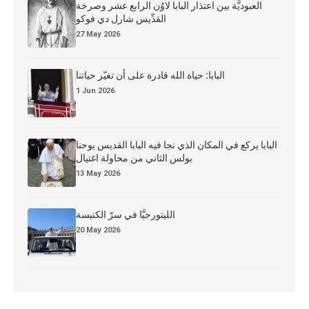
العبوديَّة بين اعتذار البابا لاوُن الرابع عشر وصرخة
القدِّيس شارل دي فوكو
27 May 2026
البابا: حياة الله قادرة على أن تغيّر حياتنا
1 Jun 2026
البابا يركع في المكان الذي نجا فيه البابا القديس يوحنا
بولس الثاني من محاولة اغتيال
13 May 2026
الليتورجيَّا في سرّ الكنيسة
20 May 2026