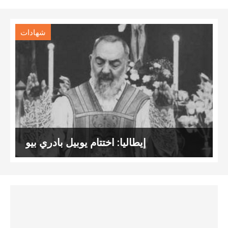
شهادات
إيطاليا: اختتام يوبيل بادري بيو