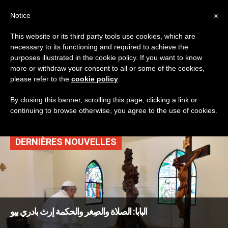
AR
Notice
x
This website or its third party tools use cookies, which are
necessary to its functioning and required to achieve the
TAG
purposes illustrated in the cookie policy. If you want to know
Posts Tagged ‘سان
more or withdraw your consent to all or some of the cookies,
please refer to the
cookie policy
.
جيوفاني روتوندو’
By closing this banner, scrolling this page, clicking a link or
continuing to browse otherwise, you agree to the use of cookies.
DERNIÈRES NOUVELLES
البابا: الصلاة والصِغر والحكمة إرث بادري بيو