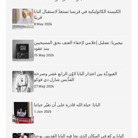
الكنيسة الكاثوليكية في فرنسا تستعدّ لاستقبال البابا
قريبًا
8 May 2026
نيجيريا: تضليل إعلامي لإخفاء العنف بحق المسيحيين
منذ عقود
15 May 2026
العبوديَّة بين اعتذار البابا لاوُن الرابع عشر وصرخة
القدِّيس شارل دي فوكو
27 May 2026
البابا: حياة الله قادرة على أن تغيّر حياتنا
1 Jun 2026
البابا يركع في المكان الذي نجا فيه البابا القديس يوحنا