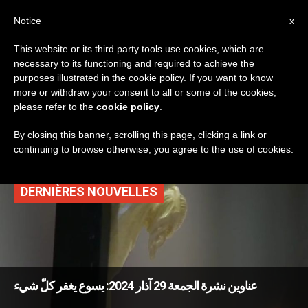
AR
Notice
x
This website or its third party tools use cookies, which are
necessary to its functioning and required to achieve the
TAG
purposes illustrated in the cookie policy. If you want to know
Posts Tagged ‘سجن
more or withdraw your consent to all or some of the cookies,
please refer to the
cookie policy
.
للنساء’
By closing this banner, scrolling this page, clicking a link or
continuing to browse otherwise, you agree to the use of cookies.
DERNIÈRES NOUVELLES
عناوين نشرة الجمعة 29 آذار 2024: يسوع يغفر كلّ شيء