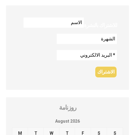
للاشتراك بالنشرة
روزنامة
August 2026
M
T
W
T
F
S
S