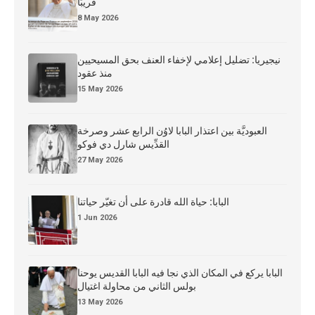
قريبًا
8 May 2026
نيجيريا: تضليل إعلامي لإخفاء العنف بحق المسيحيين
منذ عقود
15 May 2026
العبوديَّة بين اعتذار البابا لاوُن الرابع عشر وصرخة
القدِّيس شارل دي فوكو
27 May 2026
البابا: حياة الله قادرة على أن تغيّر حياتنا
1 Jun 2026
البابا يركع في المكان الذي نجا فيه البابا القديس يوحنا
بولس الثاني من محاولة اغتيال
13 May 2026