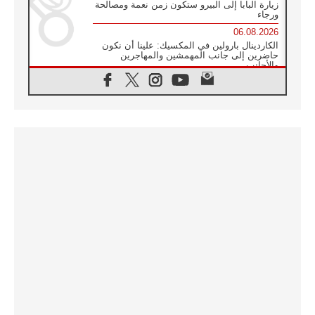
زيارة البابا إلى البيرو ستكون زمن نعمة ومصالحة
ورجاء
06.08.2026
الكاردينال بارولين في المكسيك: علينا أن نكون
حاضرين إلى جانب المهمشين والمهاجرين
والأجانب
06.08.2026
البابا لاوُن الرابع عشر للشباب في أسيزي:
"أوروبا والعالم يبحثان اليوم عن قديسين جُدد
فيكم"
06.08.2026
البابا في أسيزي يتحدث إلى الشباب المشاركين
في لقاء الشباب الفرنسيسكاني
06.08.2026
البابا لاوُن الرابع عشر يبرق معزيا بوفاة
الكاردينال جوليو دوارتي لانغا
05.08.2026
في مقابلته العامة مع المؤمنين البابا لاوُن الرابع
عشر يواصل الحديث عن الدستور في الليتورجيا
المقدسة مسلطا الضوء على صلاة الكنيسة
05.08.2026
البابا لاوُن الرابع عشر يزور في تشرين الثاني
٢٠٢٦ أوروغواي والأرجنتين وبيرو
05.08.2026