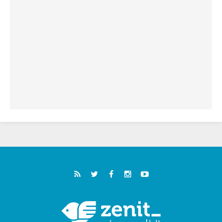
خمسون عاما على استشهاد الأسقف الأرجنتيني
الطوباوي إنريكي أنجيليلي