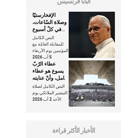
البابا فرنسيس
الإفخارستيّا
وصلاة السّاعات،
في كلّ أسبوع
وكلّ يوم، هما
النص الكامل
النَّفَس في حياة
للمقابلة العامّة مع
الكنيسة
المؤمنين يوم الأربعاء
5 آب 2026
عطاء الرّبّ
يسوع هو عطاء
شامل، وأنّ عنايته
بنا لا تغيب عنّا
النص الكامل لصلاة
أبدًا
التبشير الملائكي يوم
الأحد 2 آب 2026
الأخبار الأكثر قراءة