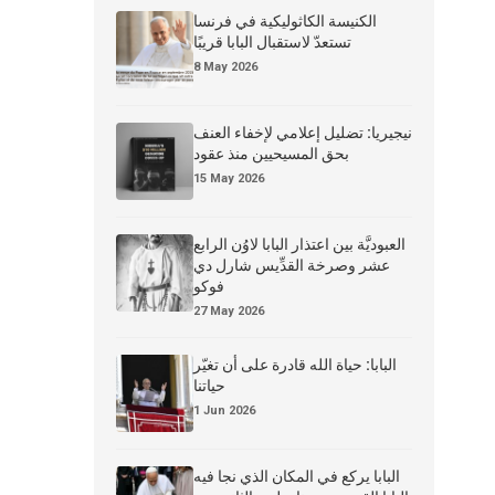
الكنيسة الكاثوليكية في فرنسا
تستعدّ لاستقبال البابا قريبًا
8 May 2026
نيجيريا: تضليل إعلامي لإخفاء العنف
بحق المسيحيين منذ عقود
15 May 2026
العبوديَّة بين اعتذار البابا لاوُن الرابع
عشر وصرخة القدِّيس شارل دي
فوكو
27 May 2026
البابا: حياة الله قادرة على أن تغيّر
حياتنا
1 Jun 2026
البابا يركع في المكان الذي نجا فيه