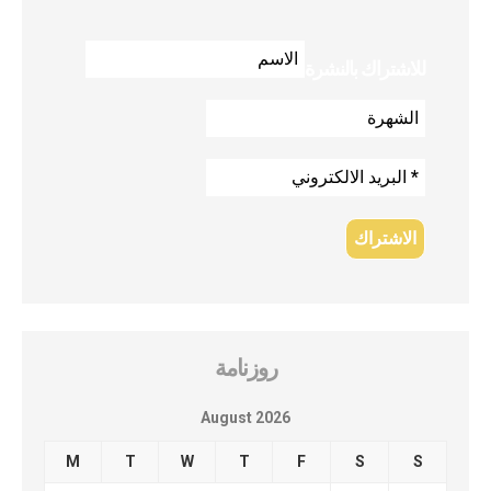
للاشتراك بالنشرة
روزنامة
August 2026
M
T
W
T
F
S
S