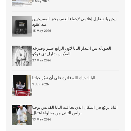
8 May 2026
نيجيريا: تضليل إعلامي لإخفاء العنف بحق المسيحيين
منذ عقود
15 May 2026
العبوديَّة بين اعتذار البابا لاوُن الرابع عشر وصرخة
القدِّيس شارل دي فوكو
27 May 2026
البابا: حياة الله قادرة على أن تغيّر حياتنا
1 Jun 2026
البابا يركع في المكان الذي نجا فيه البابا القديس يوحنا
بولس الثاني من محاولة اغتيال
13 May 2026