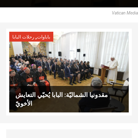
Vatican Media
,
باباوات
رحلات البابا
مقدونيا الشماليّة: البابا يُحيّي التعايش
الأخويّ