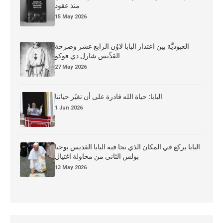
منذ عقود
15 May 2026
العبوديَّة بين اعتذار البابا لاوُن الرابع عشر وصرخة
القدِّيس شارل دي فوكو
27 May 2026
البابا: حياة الله قادرة على أن تغيّر حياتنا
1 Jun 2026
البابا يركع في المكان الذي نجا فيه البابا القديس يوحنا
بولس الثاني من محاولة اغتيال
13 May 2026