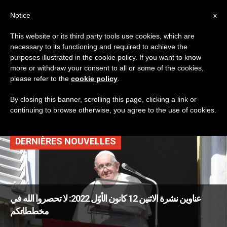
AR
Notice
x
This website or its third party tools use cookies, which are
necessary to its functioning and required to achieve the
TAG
purposes illustrated in the cookie policy. If you want to know
Posts Tagged ‘سنة
more or withdraw your consent to all or some of the cookies,
please refer to the
cookie policy
.
مريمية’
By closing this banner, scrolling this page, clicking a link or
continuing to browse otherwise, you agree to the use of cookies.
DERNIÈRES NOUVELLES
عناوين نشرة الاثنين 12 كانون الأوّل 2022: لا تحصروا الله في
مخططاتكم