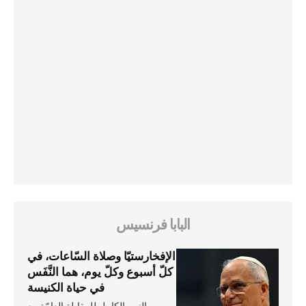
البابا فرنسيس
الإفخارستيّا وصلاة السّاعات، في
كلّ أسبوع وكلّ يوم، هما النَّفَس
في حياة الكنيسة