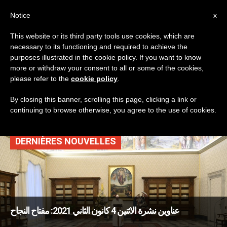
AR
Notice
x
This website or its third party tools use cookies, which are
necessary to its functioning and required to achieve the
TAG
purposes illustrated in the cookie policy. If you want to know
Posts Tagged ‘سنة
more or withdraw your consent to all or some of the cookies,
please refer to the
cookie policy
.
2021’
By closing this banner, scrolling this page, clicking a link or
continuing to browse otherwise, you agree to the use of cookies.
DERNIÈRES NOUVELLES
عناوين نشرة الاثنين 4 كانون الثاني 2021: مفتاح النجاح