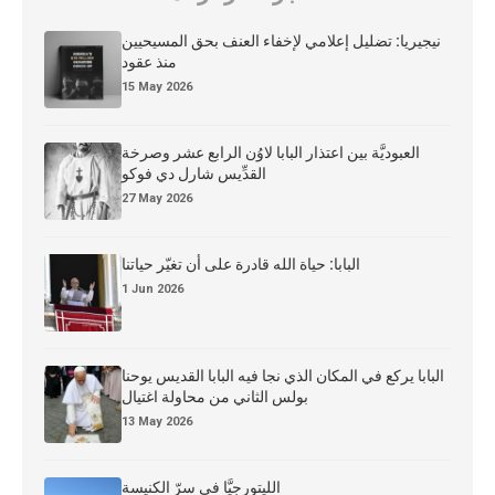
نيجيريا: تضليل إعلامي لإخفاء العنف بحق المسيحيين
منذ عقود
15 May 2026
العبوديَّة بين اعتذار البابا لاوُن الرابع عشر وصرخة
القدِّيس شارل دي فوكو
27 May 2026
البابا: حياة الله قادرة على أن تغيّر حياتنا
1 Jun 2026
البابا يركع في المكان الذي نجا فيه البابا القديس يوحنا
بولس الثاني من محاولة اغتيال
13 May 2026
الليتورجيَّا في سرّ الكنيسة