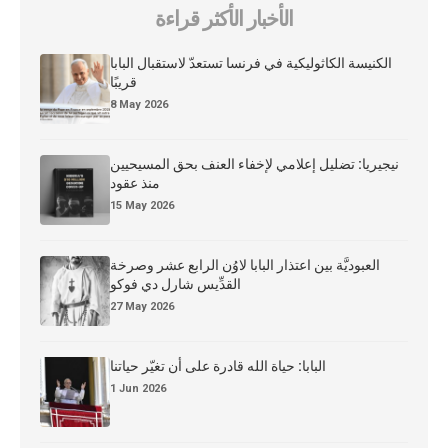
الأخبار الأكثر قراءة
الكنيسة الكاثوليكية في فرنسا تستعدّ لاستقبال البابا
قريبًا
8 May 2026
نيجيريا: تضليل إعلامي لإخفاء العنف بحق المسيحيين
منذ عقود
15 May 2026
العبوديَّة بين اعتذار البابا لاوُن الرابع عشر وصرخة
القدِّيس شارل دي فوكو
27 May 2026
البابا: حياة الله قادرة على أن تغيّر حياتنا
1 Jun 2026