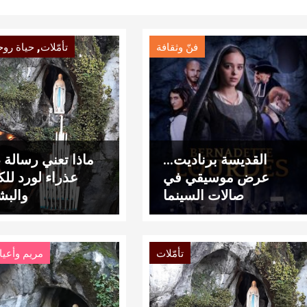
,
فنّ وثقافة
تأمّلات
حياة روح
القديسة برناديت…
ماذا تعني رسالة 
عرض موسيقي في
عذراء لورد للك
صالات السينما
والبش
تأمّلات
مريم وأعيا