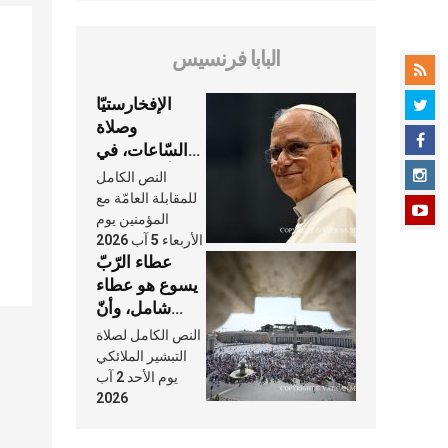
البابا فرنسيس
الإفخارستيّا
وصلاة
السّاعات، في
كلّ أسبوع وكلّ
النص الكامل
يوم، هما النَّفَس
للمقابلة العامّة مع
في حياة
المؤمنين يوم
الأربعاء 5 آب 2026
الكنيسة
عطاء الرّبّ
يسوع هو عطاء
شامل، وأنّ
عنايته بنا لا
النص الكامل لصلاة
تغيب عنّا أبدًا
التبشير الملائكي
يوم الأحد 2 آب
2026