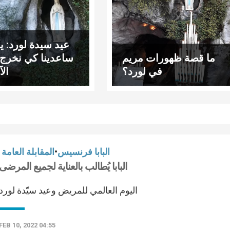
عيد سيدة لورد: ي
ما قصة ظهورات مريم
ساعدينا كي نخرج ل
في لورد؟
ال
البابا فرنسيس
•
المقابلة العامة
البابا يُطالب بالعناية لجميع المرضى
اليوم العالمي للمريض وعيد سيّدة لورد
FEB 10, 2022 04:55