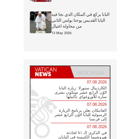
البابا يركع في المكان الذي نجا فيه
البابا القديس يوحنا بولس الثاني
من محاولة اغتيال
13 May 2026
07.08.2026
الكاردينال ستورلا: زيارة البابا
لاوُن الرابع عشر ستكون بشرى
سارة للأوروغواي بأكملها
07.08.2026
الفاتيكان يعلن برنامج الزيارة
الرسولية للبابا لاوُن الرابع عشر
إلى فرنسا
07.08.2026
في الذكرى الـ ٨١ لحادثة
هيروشيما الكنيسة في اليابان