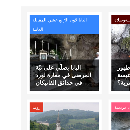
,
يةوصلاة
البابا لاون الرّابع عشر
المقابلة
العامة
ظهور
البابا يصلّي على نيّة
نيسة
المرضى في مغارة لورد
رية؟
في حدائق الفاتيكان
د مريمية
روما