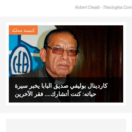
Robert Cheaib - Theologhia.com
كنيسة محليّة
كاردينال بوليفي صديق البابا يخبر سيرة
حياته: كنت أتشارك…. فقر الآخرين