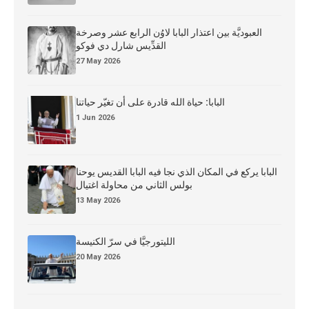
العبوديَّة بين اعتذار البابا لاوُن الرابع عشر وصرخة
القدِّيس شارل دي فوكو
27 May 2026
البابا: حياة الله قادرة على أن تغيّر حياتنا
1 Jun 2026
البابا يركع في المكان الذي نجا فيه البابا القديس يوحنا
بولس الثاني من محاولة اغتيال
13 May 2026
الليتورجيَّا في سرّ الكنيسة
20 May 2026