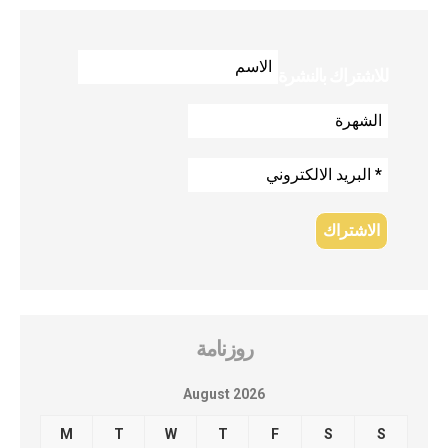
للاشتراك بالنشرة
روزنامة
August 2026
M
T
W
T
F
S
S