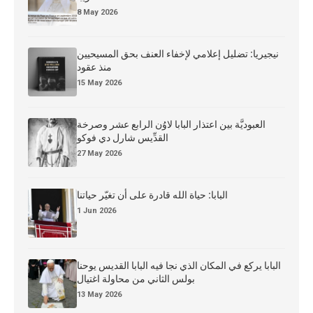
8 May 2026
نيجيريا: تضليل إعلامي لإخفاء العنف بحق المسيحيين
منذ عقود
15 May 2026
العبوديَّة بين اعتذار البابا لاوُن الرابع عشر وصرخة
القدِّيس شارل دي فوكو
27 May 2026
البابا: حياة الله قادرة على أن تغيّر حياتنا
1 Jun 2026
البابا يركع في المكان الذي نجا فيه البابا القديس يوحنا
بولس الثاني من محاولة اغتيال
13 May 2026