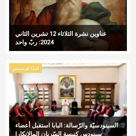
عناوين نشرة الثلاثاء 12 تشرين الثاني
2024: ربّ واحد
البابا فرنسيس
السينودسيّة والرّسالة: البابا استقبل أعضاء
سينودس كنيسة السّريان المالانكارا