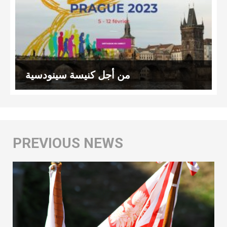
من أجل كنيسة سينودسية