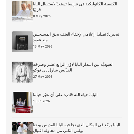
الكنيسة الكاثوليكية في فرنسا تستعدّ لاستقبال البابا
قريبًا
8 May 2026
نيجيريا: تضليل إعلامي لإخفاء العنف بحق المسيحيين
منذ عقود
15 May 2026
العبوديَّة بين اعتذار البابا لاوُن الرابع عشر وصرخة
القدِّيس شارل دي فوكو
27 May 2026
البابا: حياة الله قادرة على أن تغيّر حياتنا
1 Jun 2026
البابا يركع في المكان الذي نجا فيه البابا القديس يوحنا
بولس الثاني من محاولة اغتيال