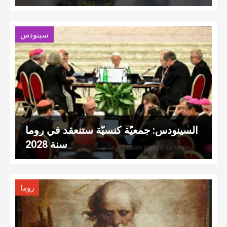
سينودس
السينودس: جمعيّة كنسيّة ستنعقد في روما
سنة 2028
روما