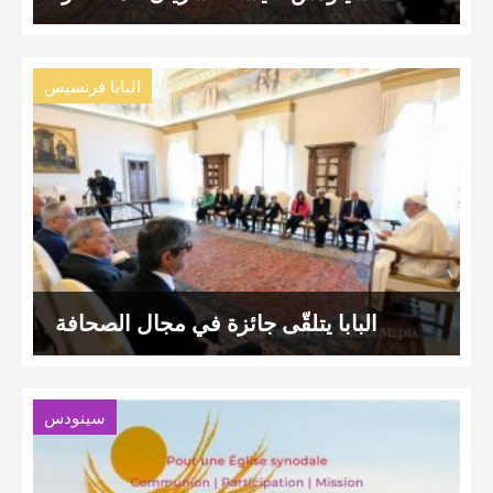
البابا فرنسيس
البابا يتلقّى جائزة في مجال الصحافة
سينودس