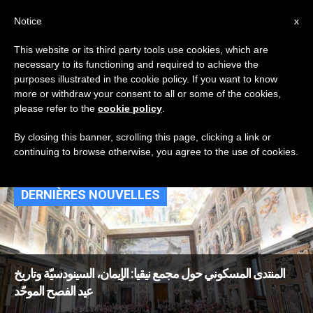
AR
Notice
x
This website or its third party tools use cookies, which are
necessary to its functioning and required to achieve the
TAG
purposes illustrated in the cookie policy. If you want to know
Posts Tagged
more or withdraw your consent to all or some of the cookies,
please refer to the
cookie policy
.
‘سينودسيّة’
By closing this banner, scrolling this page, clicking a link or
continuing to browse otherwise, you agree to the use of cookies.
DERNIÈRES NOUVELLES
المنتدى المسكوني حول مجمع نيقيا: الإيمان، السينودسيّة وتاريخ
عيد الفصح الموحّد