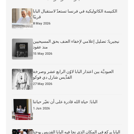
الكنيسة الكاثوليكية في فرنسا تستعدّ لاستقبال البابا
قريبًا
8 May 2026
نيجيريا: تضليل إعلامي لإخفاء العنف بحق المسيحيين
منذ عقود
15 May 2026
العبوديَّة بين اعتذار البابا لاوُن الرابع عشر وصرخة
القدِّيس شارل دي فوكو
27 May 2026
البابا: حياة الله قادرة على أن تغيّر حياتنا
1 Jun 2026
البابا يركع في المكان الذي نجا فيه البابا القديس يوحنا