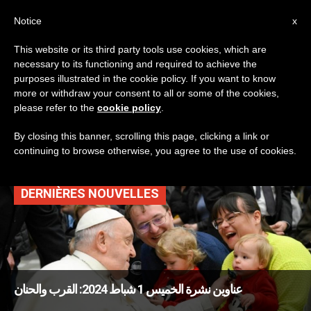
AR
Notice
x
This website or its third party tools use cookies, which are
necessary to its functioning and required to achieve the
TAG
purposes illustrated in the cookie policy. If you want to know
Posts Tagged ‘شباط
more or withdraw your consent to all or some of the cookies,
please refer to the
cookie policy
.
2024’
By closing this banner, scrolling this page, clicking a link or
continuing to browse otherwise, you agree to the use of cookies.
DERNIÈRES NOUVELLES
عناوين نشرة الخميس 1 شباط 2024: القرب والحنان