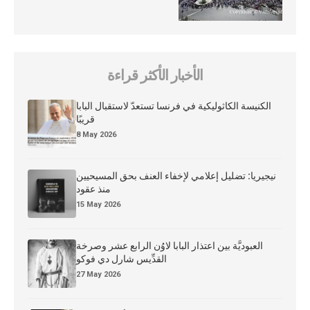
الأخبار الأكثر قراءة
الكنيسة الكاثوليكية في فرنسا تستعدّ لاستقبال البابا
قريبًا
8 May 2026
نيجيريا: تضليل إعلامي لإخفاء العنف بحق المسيحيين
منذ عقود
15 May 2026
العبوديَّة بين اعتذار البابا لاوُن الرابع عشر وصرخة
القدِّيس شارل دي فوكو
27 May 2026