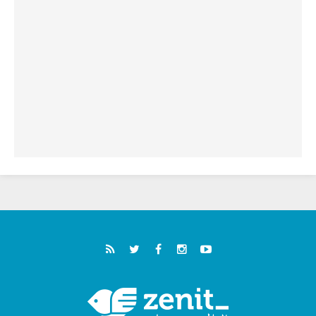
سبتة وتدعو إلى معالجة جذور الهجرة