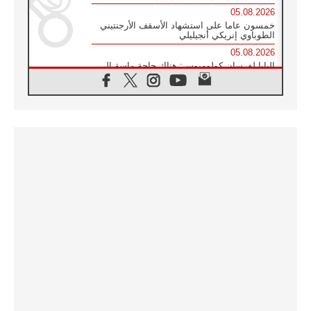
05.08.2026
خمسون عاما على استشهاد الأسقف الأرجنتيني
الطوباوي إنريكي أنجيليلي
05.08.2026
البابا لفرسان كولومبوس: هناك حاجة ماسة إلى
أنبياء تناغم يسعون إلى بناء الجسور
04.08.2026
وفاة الكاردينال جوليو دوارتي لانغا
04.08.2026
عميد دائرة الحوار بين الأديان يفتتح في سيول
أول لقاء مسيحي كونفوشي
04.08.2026
إطلاق النشيد الرسمي لليوم العالمي للشباب في
سيول
04.08.2026
رسالة البابا لاوُن الرابع عشر إلى المشاركين في
المؤتمر العالمي لمنظمة سيغنيس
04.08.2026
الكاردينال بارولين: إنَّ الحوار يُستبدل اليوم
بالقوة، ويجب حماية الحقوق المهددة
بالأيديولوجيات
04.08.2026
كنيسة المغرب تقدم المساعدة إلى العائدين من