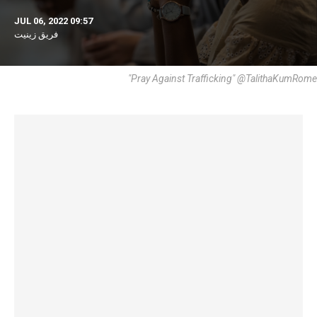
JUL 06, 2022 09:57
فريق زينيت
"Pray Against Trafficking" @TalithaKumRome