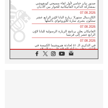
صدور بيان ختامي لأول لقاء مسيحي كونفوشي
بمشاركة الدائرة الفاتيكانية للحوار بين الأديان
07.08.2026
الكاردينال ستورلا: زيارة البابا لاوُن الرابع عشر
ستكون بشرى سارة للأوروغواي بأكملها
07.08.2026
الفاتيكان يعلن برنامج الزيارة الرسولية للبابا لاوُن
الرابع عشر إلى فرنسا
07.08.2026
في الذكرى الـ ٨١ لحادثة هيروشيما الكنيسة في
اليابان تنظم ١٠ أيام للصلاة على نية السلام
07.08.2026
الكنيسة في الأوروغواي: زيارة البابا ستعزز
الإيمان والرجاء
06.08.2026
الاجتماع الشهري للمطارنة الموارنة
06.08.2026
الكاردينال روسي: زيارة البابا لاوُن إلى الأرجنتين
هي تكريم للبابا فرنسيس
06.08.2026
زيارة البابا إلى البيرو ستكون زمن نعمة ومصالحة
ورجاء
06.08.2026