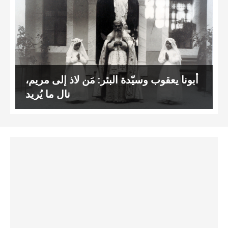
أبونا يعقوب وسيّدة البئر: مَن لاذ إلى مريم،
نال ما يُريد