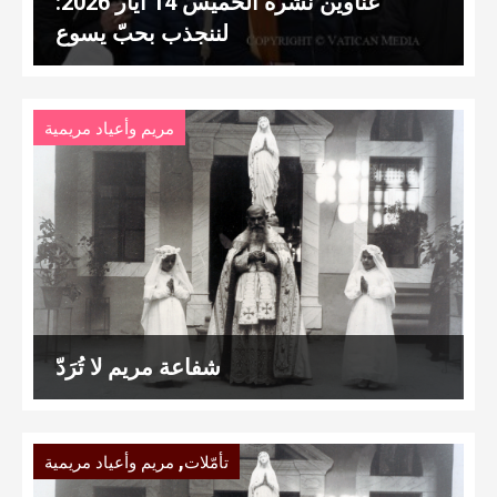
عناوين نشرة الخميس 14 أيّار 2026:
لننجذب بحبّ يسوع
مريم وأعياد مريمية
شفاعة مريم لا تُرَدّ
,
تأمّلات
مريم وأعياد مريمية