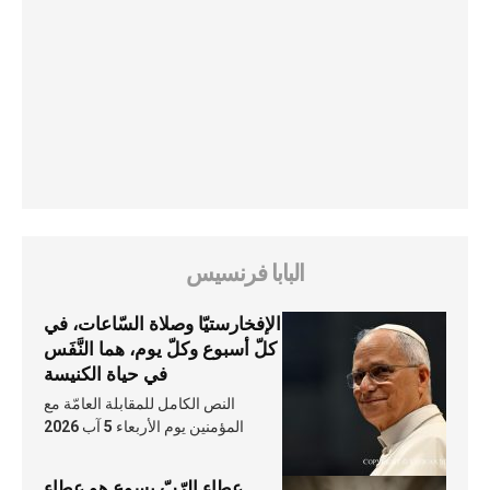
البابا فرنسيس
الإفخارستيّا وصلاة السّاعات، في
كلّ أسبوع وكلّ يوم، هما النَّفَس
في حياة الكنيسة
النص الكامل للمقابلة العامّة مع
المؤمنين يوم الأربعاء 5 آب 2026
عطاء الرّبّ يسوع هو عطاء