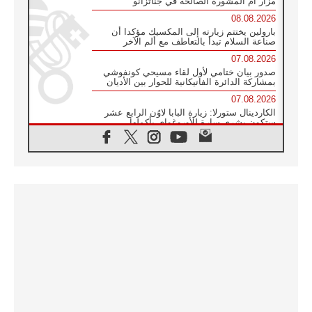
مزار أم المشورة الصالحة في جناتزانو
08.08.2026
بارولين يختتم زيارته إلى المكسيك مؤكدا أن
صناعة السلام تبدأ بالتعاطف مع ألم الآخر
07.08.2026
صدور بيان ختامي لأول لقاء مسيحي كونفوشي
بمشاركة الدائرة الفاتيكانية للحوار بين الأديان
07.08.2026
الكاردينال ستورلا: زيارة البابا لاوُن الرابع عشر
ستكون بشرى سارة للأوروغواي بأكملها
07.08.2026
الفاتيكان يعلن برنامج الزيارة الرسولية للبابا لاوُن
الرابع عشر إلى فرنسا
07.08.2026
في الذكرى الـ ٨١ لحادثة هيروشيما الكنيسة في
اليابان تنظم ١٠ أيام للصلاة على نية السلام
07.08.2026
الكنيسة في الأوروغواي: زيارة البابا ستعزز
الإيمان والرجاء
06.08.2026
الاجتماع الشهري للمطارنة الموارنة
06.08.2026
الكاردينال روسي: زيارة البابا لاوُن إلى الأرجنتين