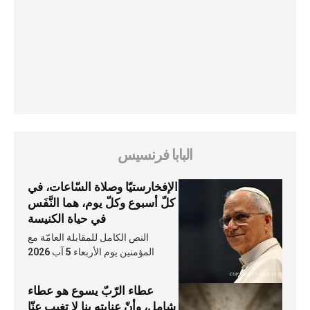
البابا فرنسيس
الإفخارستيّا وصلاة السّاعات، في
كلّ أسبوع وكلّ يوم، هما النَّفَس
في حياة الكنيسة
النص الكامل للمقابلة العامّة مع
المؤمنين يوم الأربعاء 5 آب 2026
عطاء الرّبّ يسوع هو عطاء
شامل، وأنّ عنايته بنا لا تغيب عنّا