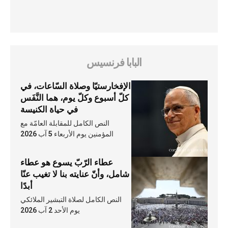
البابا فرنسيس
الإفخارستيّا وصلاة السّاعات، في
كلّ أسبوع وكلّ يوم، هما النَّفَس
في حياة الكنيسة
النص الكامل للمقابلة العامّة مع
المؤمنين يوم الأربعاء 5 آب 2026
عطاء الرّبّ يسوع هو عطاء
شامل، وأنّ عنايته بنا لا تغيب عنّا
أبدًا
النص الكامل لصلاة التبشير الملائكي
يوم الأحد 2 آب 2026