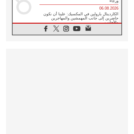
ورجاء
06.08.2026
الكاردينال بارولين في المكسيك: علينا أن نكون
حاضرين إلى جانب المهمشين والمهاجرين
والأجانب
06.08.2026
البابا لاوُن الرابع عشر للشباب في أسيزي:
"أوروبا والعالم يبحثان اليوم عن قديسين جُدد
فيكم"
06.08.2026
البابا في أسيزي يتحدث إلى الشباب المشاركين
في لقاء الشباب الفرنسيسكاني
06.08.2026
البابا لاوُن الرابع عشر يبرق معزيا بوفاة
الكاردينال جوليو دوارتي لانغا
05.08.2026
في مقابلته العامة مع المؤمنين البابا لاوُن الرابع
عشر يواصل الحديث عن الدستور في الليتورجيا
المقدسة مسلطا الضوء على صلاة الكنيسة
05.08.2026
البابا لاوُن الرابع عشر يزور في تشرين الثاني
٢٠٢٦ أوروغواي والأرجنتين وبيرو
05.08.2026
خمسون عاما على استشهاد الأسقف الأرجنتيني