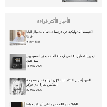
الأخبار الأكثر قراءة
الكنيسة الكاثوليكية في فرنسا تستعدّ لاستقبال البابا
قريبًا
8 May 2026
نيجيريا: تضليل إعلامي لإخفاء العنف بحق المسيحيين
منذ عقود
15 May 2026
العبوديَّة بين اعتذار البابا لاوُن الرابع عشر وصرخة
القدِّيس شارل دي فوكو
27 May 2026
البابا: حياة الله قادرة على أن تغيّر حياتنا