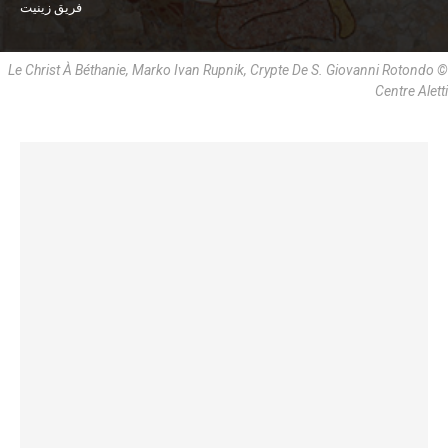
فريق زينيت
Le Christ À Béthanie, Marko Ivan Rupnik, Crypte De S. Giovanni Rotondo ©
Centre Aletti