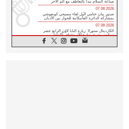
صناعة السلام تبدأ بالتعاطف مع ألم الآخر
07.08.2026
صدور بيان ختامي لأول لقاء مسيحي كونفوشي
بمشاركة الدائرة الفاتيكانية للحوار بين الأديان
07.08.2026
الكاردينال ستورلا: زيارة البابا لاوُن الرابع عشر
ستكون بشرى سارة للأوروغواي بأكملها
07.08.2026
الفاتيكان يعلن برنامج الزيارة الرسولية للبابا لاوُن
الرابع عشر إلى فرنسا
07.08.2026
في الذكرى الـ ٨١ لحادثة هيروشيما الكنيسة في
اليابان تنظم ١٠ أيام للصلاة على نية السلام
07.08.2026
الكنيسة في الأوروغواي: زيارة البابا ستعزز
الإيمان والرجاء
06.08.2026
الاجتماع الشهري للمطارنة الموارنة
06.08.2026
الكاردينال روسي: زيارة البابا لاوُن إلى الأرجنتين
هي تكريم للبابا فرنسيس
06.08.2026
زيارة البابا إلى البيرو ستكون زمن نعمة ومصالحة