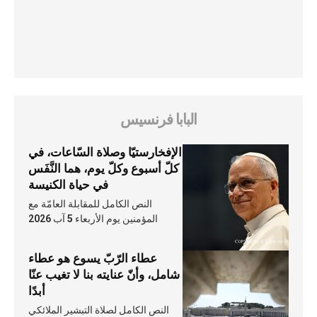
البابا فرنسيس
الإفخارستيّا وصلاة السّاعات، في
كلّ أسبوع وكلّ يوم، هما النَّفَس
في حياة الكنيسة
النص الكامل للمقابلة العامّة مع
المؤمنين يوم الأربعاء 5 آب 2026
عطاء الرّبّ يسوع هو عطاء
شامل، وأنّ عنايته بنا لا تغيب عنّا
أبدًا
النص الكامل لصلاة التبشير الملائكي