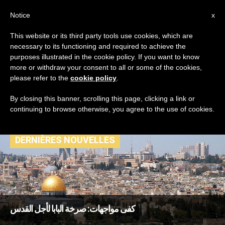
AR
Notice
x
This website or its third party tools use cookies, which are
necessary to its functioning and required to achieve the
TAG
purposes illustrated in the cookie policy. If you want to know
Posts Tagged
more or withdraw your consent to all or some of the cookies,
please refer to the
cookie policy
.
‘صدامات’
By closing this banner, scrolling this page, clicking a link or
continuing to browse otherwise, you agree to the use of cookies.
DERNIÈRES NOUVELLES
كفى مواجهات: صرخة البابا لأجل القدس