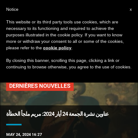
AR
Notice
x
This website or its third party tools use cookies, which are
necessary to its functioning and required to achieve the
TAG
purposes illustrated in the cookie policy. If you want to know
Posts Tagged ‘صليب
more or withdraw your consent to all or some of the cookies,
please refer to the
cookie policy
.
الفرح’
By closing this banner, scrolling this page, clicking a link or
continuing to browse otherwise, you agree to the use of cookies.
DERNIÈRES NOUVELLES
عناوين نشرة الجمعة 24 أيار 2024: مريم ملجأ الخطأة
MAY 24, 2024 16:27