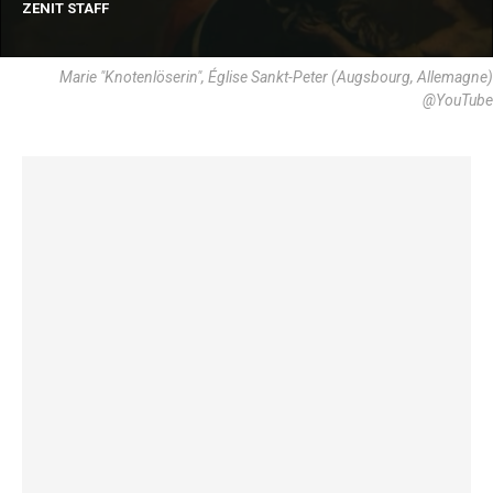
ZENIT STAFF
Marie "Knotenlöserin", Église Sankt-Peter (Augsbourg, Allemagne)
@YouTube