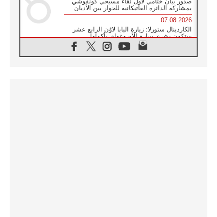
صدور بيان ختامي لأول لقاء مسيحي كونفوشي
بمشاركة الدائرة الفاتيكانية للحوار بين الأديان
07.08.2026
الكاردينال ستورلا: زيارة البابا لاوُن الرابع عشر
ستكون بشرى سارة للأوروغواي بأكملها
07.08.2026
الفاتيكان يعلن برنامج الزيارة الرسولية للبابا لاوُن
الرابع عشر إلى فرنسا
07.08.2026
في الذكرى الـ ٨١ لحادثة هيروشيما الكنيسة في
اليابان تنظم ١٠ أيام للصلاة على نية السلام
07.08.2026
الكنيسة في الأوروغواي: زيارة البابا ستعزز
الإيمان والرجاء
06.08.2026
الاجتماع الشهري للمطارنة الموارنة
06.08.2026
الكاردينال روسي: زيارة البابا لاوُن إلى الأرجنتين
هي تكريم للبابا فرنسيس
06.08.2026
زيارة البابا إلى البيرو ستكون زمن نعمة ومصالحة
ورجاء