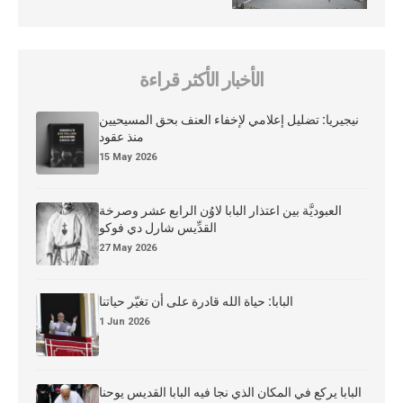
الأخبار الأكثر قراءة
نيجيريا: تضليل إعلامي لإخفاء العنف بحق المسيحيين
منذ عقود
15 May 2026
العبوديَّة بين اعتذار البابا لاوُن الرابع عشر وصرخة
القدِّيس شارل دي فوكو
27 May 2026
البابا: حياة الله قادرة على أن تغيّر حياتنا
1 Jun 2026
البابا يركع في المكان الذي نجا فيه البابا القديس يوحنا