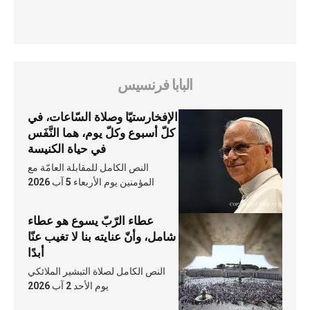
البابا فرنسيس
الإفخارستيّا وصلاة السّاعات، في
كلّ أسبوع وكلّ يوم، هما النَّفَس
في حياة الكنيسة
النص الكامل للمقابلة العامّة مع
المؤمنين يوم الأربعاء 5 آب 2026
عطاء الرّبّ يسوع هو عطاء
شامل، وأنّ عنايته بنا لا تغيب عنّا
أبدًا
النص الكامل لصلاة التبشير الملائكي
يوم الأحد 2 آب 2026