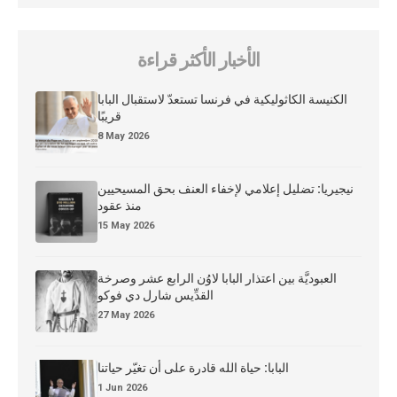
الأخبار الأكثر قراءة
الكنيسة الكاثوليكية في فرنسا تستعدّ لاستقبال البابا
قريبًا
8 May 2026
نيجيريا: تضليل إعلامي لإخفاء العنف بحق المسيحيين
منذ عقود
15 May 2026
العبوديَّة بين اعتذار البابا لاوُن الرابع عشر وصرخة
القدِّيس شارل دي فوكو
27 May 2026
البابا: حياة الله قادرة على أن تغيّر حياتنا
1 Jun 2026