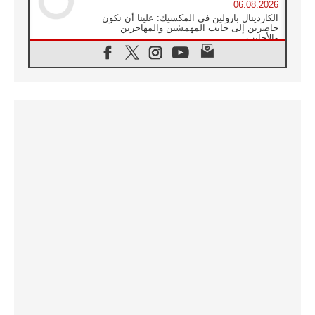
06.08.2026
الكاردينال بارولين في المكسيك: علينا أن نكون
حاضرين إلى جانب المهمشين والمهاجرين
والأجانب
06.08.2026
البابا لاوُن الرابع عشر للشباب في أسيزي:
"أوروبا والعالم يبحثان اليوم عن قديسين جُدد
فيكم"
06.08.2026
البابا في أسيزي يتحدث إلى الشباب المشاركين
في لقاء الشباب الفرنسيسكاني
06.08.2026
البابا لاوُن الرابع عشر يبرق معزيا بوفاة
الكاردينال جوليو دوارتي لانغا
05.08.2026
في مقابلته العامة مع المؤمنين البابا لاوُن الرابع
عشر يواصل الحديث عن الدستور في الليتورجيا
المقدسة مسلطا الضوء على صلاة الكنيسة
05.08.2026
البابا لاوُن الرابع عشر يزور في تشرين الثاني
٢٠٢٦ أوروغواي والأرجنتين وبيرو
05.08.2026
خمسون عاما على استشهاد الأسقف الأرجنتيني
الطوباوي إنريكي أنجيليلي