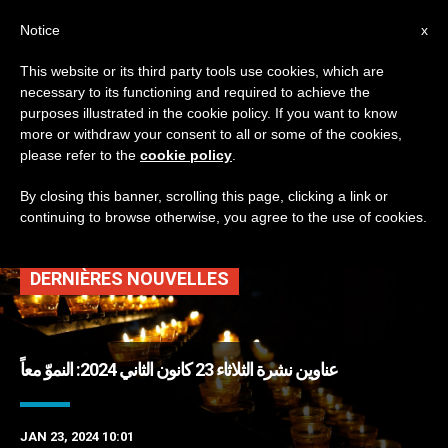
AR
Notice
x
This website or its third party tools use cookies, which are
necessary to its functioning and required to achieve the
TAG
purposes illustrated in the cookie policy. If you want to know
Posts Tagged ‘صوم
more or withdraw your consent to all or some of the cookies,
please refer to the
cookie policy
.
نينوى’
By closing this banner, scrolling this page, clicking a link or
continuing to browse otherwise, you agree to the use of cookies.
DERNIÈRES NOUVELLES
عناوين نشرة الثلاثاء 23 كانون الثاني 2024: النموّ معاً
JAN 23, 2024 10:01