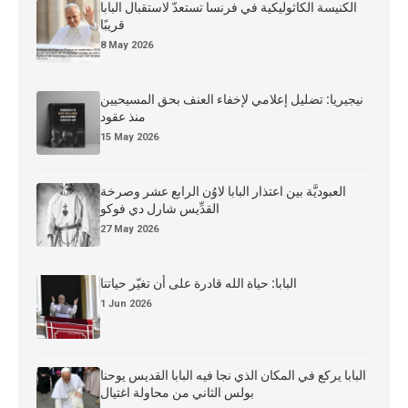
الكنيسة الكاثوليكية في فرنسا تستعدّ لاستقبال البابا
قريبًا
8 May 2026
نيجيريا: تضليل إعلامي لإخفاء العنف بحق المسيحيين
منذ عقود
15 May 2026
العبوديَّة بين اعتذار البابا لاوُن الرابع عشر وصرخة
القدِّيس شارل دي فوكو
27 May 2026
البابا: حياة الله قادرة على أن تغيّر حياتنا
1 Jun 2026
البابا يركع في المكان الذي نجا فيه البابا القديس يوحنا
بولس الثاني من محاولة اغتيال