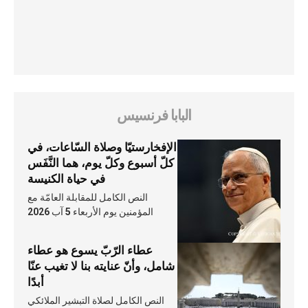
البابا فرنسيس
الإفخارستيّا وصلاة السّاعات، في
كلّ أسبوع وكلّ يوم، هما النَّفَس
في حياة الكنيسة
النص الكامل للمقابلة العامّة مع
المؤمنين يوم الأربعاء 5 آب 2026
عطاء الرّبّ يسوع هو عطاء
شامل، وأنّ عنايته بنا لا تغيب عنّا
أبدًا
النص الكامل لصلاة التبشير الملائكي