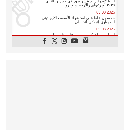
البابا لاوُن الرابع عشر يزور في تشرين الثاني
٢٠٢٦ أوروغواي والأرجنتين وبيرو
05.08.2026
خمسون عاما على استشهاد الأسقف الأرجنتيني
الطوباوي إنريكي أنجيليلي
05.08.2026
البابا لفرسان كولومبوس: هناك حاجة ماسة إلى
أنبياء تناغم يسعون إلى بناء الجسور
04.08.2026
وفاة الكاردينال جوليو دوارتي لانغا
04.08.2026
عميد دائرة الحوار بين الأديان يفتتح في سيول
أول لقاء مسيحي كونفوشي
04.08.2026
إطلاق النشيد الرسمي لليوم العالمي للشباب في
سيول
04.08.2026
رسالة البابا لاوُن الرابع عشر إلى المشاركين في
المؤتمر العالمي لمنظمة سيغنيس
04.08.2026
الكاردينال بارولين: إنَّ الحوار يُستبدل اليوم
بالقوة، ويجب حماية الحقوق المهددة
بالأيديولوجيات