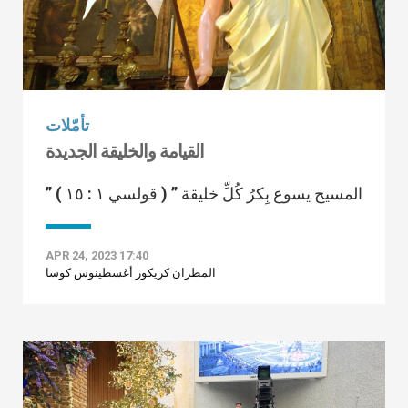
تأمّلات
القيامة والخليقة الجديدة
” المسيح يسوع بِكرُ كُلِّ خليقة ” ( قولسي ١ : ١٥ )
APR 24, 2023 17:40
المطران كريكور أغسطينوس كوسا