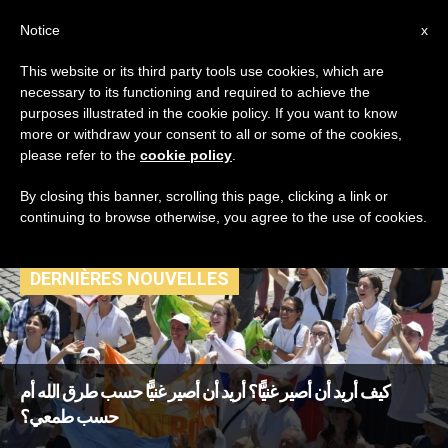
AR
Notice
x
This website or its third party tools use cookies, which are
necessary to its functioning and required to achieve the
TAG
purposes illustrated in the cookie policy. If you want to know
Posts Tagged ‘طرق
more or withdraw your consent to all or some of the cookies,
please refer to the
cookie policy
.
الله’
By closing this banner, scrolling this page, clicking a link or
continuing to browse otherwise, you agree to the use of cookies.
DERNIÈRES NOUVELLES
كيف أريد أن أصير غنيًّا؟ أريد أن أصير غنيًّا حسب طرق الله أم
حسب طمعي؟