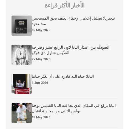
الأخبار الأكثر قراءة
نيجيريا: تضليل إعلامي لإخفاء العنف بحق المسيحيين
منذ عقود
15 May 2026
العبوديَّة بين اعتذار البابا لاوُن الرابع عشر وصرخة
القدِّيس شارل دي فوكو
27 May 2026
البابا: حياة الله قادرة على أن تغيّر حياتنا
1 Jun 2026
البابا يركع في المكان الذي نجا فيه البابا القديس يوحنا
بولس الثاني من محاولة اغتيال
13 May 2026