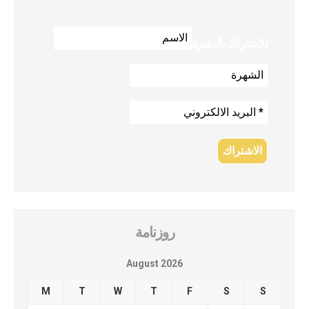
للاشتراك بالنشرة
روزنامة
August 2026
M
T
W
T
F
S
S