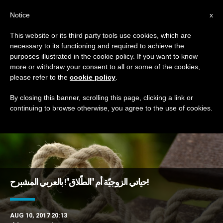
AR
Notice
x
This website or its third party tools use cookies, which are
necessary to its functioning and required to achieve the
TAG
purposes illustrated in the cookie policy. If you want to know
Posts Tagged ‘طلاق’
more or withdraw your consent to all or some of the cookies,
please refer to the
cookie policy
.
By closing this banner, scrolling this page, clicking a link or
continuing to browse otherwise, you agree to the use of cookies.
DERNIÈRES NOUVELLES
حياتي الزوجيّة أم "الطّلاق"! بالعربي المشبرح!
AUG 10, 2017 20:13