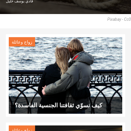
فادي يوسف خليل
Pixabay - Cc0
زواج وعائلة
كيف نسوّي ثقافتنا الجنسية الفاسدة؟
زواج وعائلة