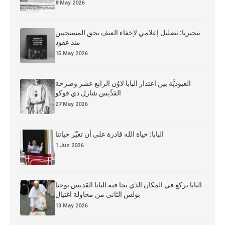
8 May 2026
نيجيريا: تضليل إعلامي لإخفاء العنف بحق المسيحيين
منذ عقود
15 May 2026
العبوديَّة بين اعتذار البابا لاوُن الرابع عشر وصرخة
القدِّيس شارل دي فوكو
27 May 2026
البابا: حياة الله قادرة على أن تغيّر حياتنا
1 Jun 2026
البابا يركع في المكان الذي نجا فيه البابا القديس يوحنا
بولس الثاني من محاولة اغتيال
13 May 2026