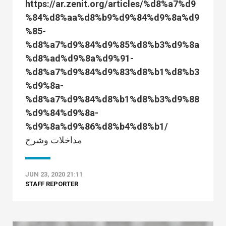
https://ar.zenit.org/articles/%d8%a7%d9
%84%d8%aa%d8%b9%d9%84%d9%8a%d9
%85-
%d8%a7%d9%84%d9%85%d8%b3%d9%8a
%d8%ad%d9%8a%d9%91-
%d8%a7%d9%84%d9%83%d8%b1%d8%b3
%d9%8a-
%d8%a7%d9%84%d8%b1%d8%b3%d9%88
%d9%84%d9%8a-
%d9%8a%d9%86%d8%b4%d8%b1/
مداخلات وشرح
JUN 23, 2020 21:11
STAFF REPORTER