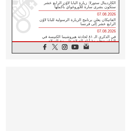
الكاردينال ستورلا: زيارة البابا لاوُن الرابع عشر
ستكون بشرى سارة للأوروغواي بأكملها
07.08.2026
الفاتيكان يعلن برنامج الزيارة الرسولية للبابا لاوُن
الرابع عشر إلى فرنسا
07.08.2026
في الذكرى الـ ٨١ لحادثة هيروشيما الكنيسة في
اليابان تنظم ١٠ أيام للصلاة على نية السلام
07.08.2026
الكنيسة في الأوروغواي: زيارة البابا ستعزز
الإيمان والرجاء
06.08.2026
الاجتماع الشهري للمطارنة الموارنة
06.08.2026
الكاردينال روسي: زيارة البابا لاوُن إلى الأرجنتين
هي تكريم للبابا فرنسيس
06.08.2026
زيارة البابا إلى البيرو ستكون زمن نعمة ومصالحة
ورجاء
06.08.2026
الكاردينال بارولين في المكسيك: علينا أن نكون
حاضرين إلى جانب المهمشين والمهاجرين
والأجانب