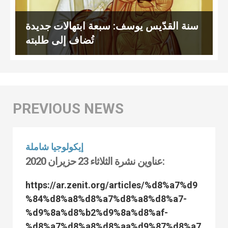
سنة القدّيس يوسف: سبعة ابتهالات جديدة
تُضاف إلى طلبته
إيكولوجيا شاملة
عناوين نشرة الثلاثاء 23 حزيران 2020:
https://ar.zenit.org/articles/%d8%a7%d9
%84%d8%a8%d8%a7%d8%a8%d8%a7-
%d9%8a%d8%b2%d9%8a%d8%af-
%d8%a7%d8%a8%d8%aa%d9%87%d8%a7