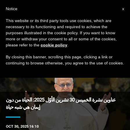
AR
Notice
x
This website or its third party tools use cookies, which are
necessary to its functioning and required to achieve the
TAG
purposes illustrated in the cookie policy. If you want to know
Posts Tagged ‘طلبة’
more or withdraw your consent to all or some of the cookies,
please refer to the
cookie policy
.
By closing this banner, scrolling this page, clicking a link or
continuing to browse otherwise, you agree to the use of cookies.
DERNIÈRES NOUVELLES
عناوين نشرة الخميس 30 تشرين الأوّل 2025: الحياة من دون
إيمان هي شبه حياة
OCT 30, 2025 16:10