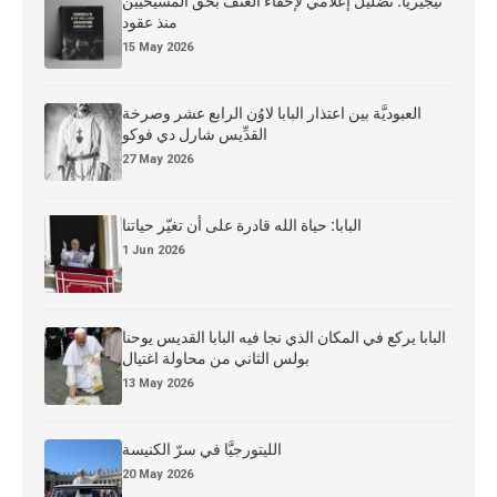
نيجيريا: تضليل إعلامي لإخفاء العنف بحق المسيحيين
منذ عقود
15 May 2026
العبوديَّة بين اعتذار البابا لاوُن الرابع عشر وصرخة
القدِّيس شارل دي فوكو
27 May 2026
البابا: حياة الله قادرة على أن تغيّر حياتنا
1 Jun 2026
البابا يركع في المكان الذي نجا فيه البابا القديس يوحنا
بولس الثاني من محاولة اغتيال
13 May 2026
الليتورجيَّا في سرّ الكنيسة
20 May 2026