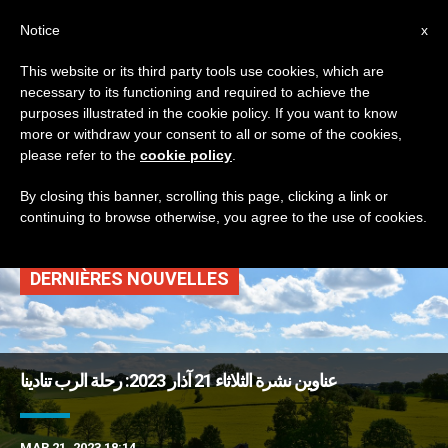
AR
Notice
x
This website or its third party tools use cookies, which are
necessary to its functioning and required to achieve the
TAG
purposes illustrated in the cookie policy. If you want to know
Posts Tagged ‘عائلات
more or withdraw your consent to all or some of the cookies,
please refer to the
cookie policy
.
لاجئة’
By closing this banner, scrolling this page, clicking a link or
continuing to browse otherwise, you agree to the use of cookies.
DERNIÈRES NOUVELLES
عناوين نشرة الثلاثاء 21 آذار 2023: رحلة الرب تنادينا
MAR 21, 2023 18:14