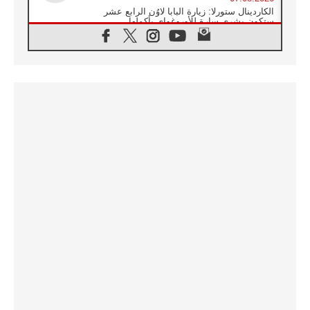
الكاردينال ستورلا: زيارة البابا لاوُن الرابع عشر
ستكون بشرى سارة للأوروغواي بأكملها
07.08.2026
الفاتيكان يعلن برنامج الزيارة الرسولية للبابا لاوُن
الرابع عشر إلى فرنسا
07.08.2026
في الذكرى الـ ٨١ لحادثة هيروشيما الكنيسة في
اليابان تنظم ١٠ أيام للصلاة على نية السلام
07.08.2026
الكنيسة في الأوروغواي: زيارة البابا ستعزز
الإيمان والرجاء
06.08.2026
الاجتماع الشهري للمطارنة الموارنة
06.08.2026
الكاردينال روسي: زيارة البابا لاوُن إلى الأرجنتين
هي تكريم للبابا فرنسيس
06.08.2026
زيارة البابا إلى البيرو ستكون زمن نعمة ومصالحة
ورجاء