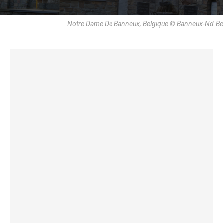
Notre Dame De Banneux, Belgique © Banneux-Nd.be