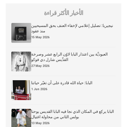
الأخبار الأكثر قراءة
نيجيريا: تضليل إعلامي لإخفاء العنف بحق المسيحيين
منذ عقود
15 May 2026
العبوديَّة بين اعتذار البابا لاوُن الرابع عشر وصرخة
القدِّيس شارل دي فوكو
27 May 2026
البابا: حياة الله قادرة على أن تغيّر حياتنا
1 Jun 2026
البابا يركع في المكان الذي نجا فيه البابا القديس يوحنا
بولس الثاني من محاولة اغتيال
13 May 2026