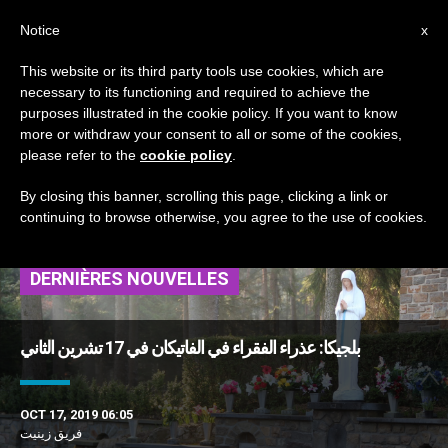
AR
Notice
x
This website or its third party tools use cookies, which are
necessary to its functioning and required to achieve the
TAG
purposes illustrated in the cookie policy. If you want to know
Posts Tagged ‘عذراء
more or withdraw your consent to all or some of the cookies,
please refer to the
cookie policy
.
بانو’
By closing this banner, scrolling this page, clicking a link or
continuing to browse otherwise, you agree to the use of cookies.
DERNIÈRES NOUVELLES
بلجيكا: عذراء الفقراء في الفاتيكان في 17 تشرين الثاني
OCT 17, 2019 06:05
فريق زينيت