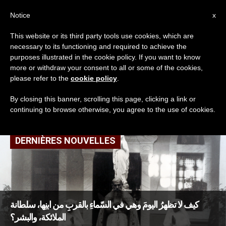
AR
Notice
x
This website or its third party tools use cookies, which are
necessary to its functioning and required to achieve the
TAG
purposes illustrated in the cookie policy. If you want to know
Posts Tagged ‘عرس
more or withdraw your consent to all or some of the cookies,
please refer to the
cookie policy
.
قانا’
By closing this banner, scrolling this page, clicking a link or
continuing to browse otherwise, you agree to the use of cookies.
DERNIÈRES NOUVELLES
كيف لا تظهرُ اليومَ وهي في السّماءِ بالقربِ من ابنِها، سلطانة
الملائكة، والبشر؟