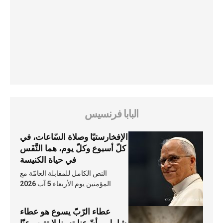
البابا فرنسيس
الإفخارستيّا وصلاة السّاعات، في
كلّ أسبوع وكلّ يوم، هما النَّفَس
في حياة الكنيسة
النص الكامل للمقابلة العامّة مع
المؤمنين يوم الأربعاء 5 آب 2026
عطاء الرّبّ يسوع هو عطاء
شامل، وأنّ عنايته بنا لا تغيب عنّا