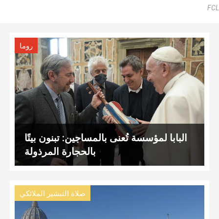
FCL
روما
البابا لمؤسسة تُعنى بالمساجين: تبنون بيتًا
بالحجارة المرذولة
صلاة التبشير الملائكي