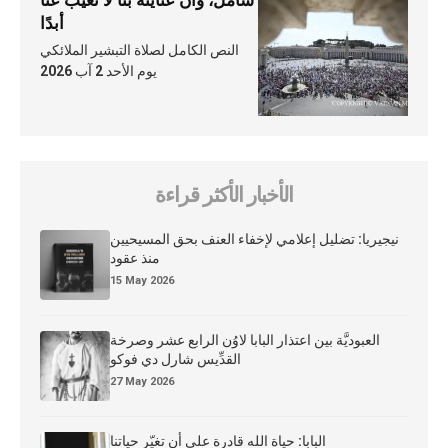
أبدًا
النص الكامل لصلاة التبشير الملائكي
يوم الأحد 2 آب 2026
الأخبار الأكثر قراءة
نيجيريا: تضليل إعلامي لإخفاء العنف بحق المسيحيين
منذ عقود
15 May 2026
العبوديَّة بين اعتذار البابا لاوُن الرابع عشر وصرخة
القدِّيس شارل دي فوكو
27 May 2026
البابا: حياة الله قادرة على أن تغيّر حياتنا