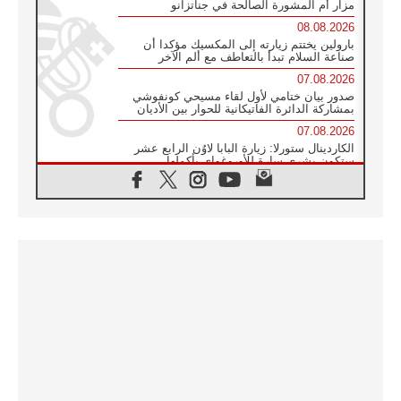
مزار أم المشورة الصالحة في جناتزانو
08.08.2026
بارولين يختتم زيارته إلى المكسيك مؤكدا أن
صناعة السلام تبدأ بالتعاطف مع ألم الآخر
07.08.2026
صدور بيان ختامي لأول لقاء مسيحي كونفوشي
بمشاركة الدائرة الفاتيكانية للحوار بين الأديان
07.08.2026
الكاردينال ستورلا: زيارة البابا لاوُن الرابع عشر
ستكون بشرى سارة للأوروغواي بأكملها
07.08.2026
الفاتيكان يعلن برنامج الزيارة الرسولية للبابا لاوُن
الرابع عشر إلى فرنسا
07.08.2026
في الذكرى الـ ٨١ لحادثة هيروشيما الكنيسة في
اليابان تنظم ١٠ أيام للصلاة على نية السلام
07.08.2026
الكنيسة في الأوروغواي: زيارة البابا ستعزز
الإيمان والرجاء
06.08.2026
الاجتماع الشهري للمطارنة الموارنة
06.08.2026
الكاردينال روسي: زيارة البابا لاوُن إلى الأرجنتين