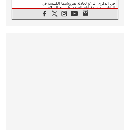
في الذكرى الـ ٨١ لحادثة هيروشيما الكنيسة في
اليابان تنظم ١٠ أيام للصلاة على نية السلام
07.08.2026
الكنيسة في الأوروغواي: زيارة البابا ستعزز
الإيمان والرجاء
06.08.2026
الاجتماع الشهري للمطارنة الموارنة
06.08.2026
الكاردينال روسي: زيارة البابا لاوُن إلى الأرجنتين
هي تكريم للبابا فرنسيس
06.08.2026
زيارة البابا إلى البيرو ستكون زمن نعمة ومصالحة
ورجاء
06.08.2026
الكاردينال بارولين في المكسيك: علينا أن نكون
حاضرين إلى جانب المهمشين والمهاجرين
والأجانب
06.08.2026
البابا لاوُن الرابع عشر للشباب في أسيزي:
"أوروبا والعالم يبحثان اليوم عن قديسين جُدد
فيكم"