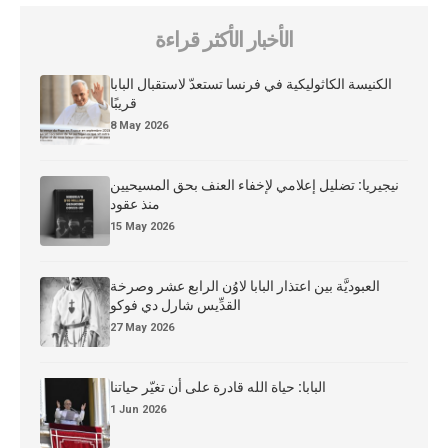
الأخبار الأكثر قراءة
الكنيسة الكاثوليكية في فرنسا تستعدّ لاستقبال البابا
قريبًا
8 May 2026
نيجيريا: تضليل إعلامي لإخفاء العنف بحق المسيحيين
منذ عقود
15 May 2026
العبوديَّة بين اعتذار البابا لاوُن الرابع عشر وصرخة
القدِّيس شارل دي فوكو
27 May 2026
البابا: حياة الله قادرة على أن تغيّر حياتنا
1 Jun 2026