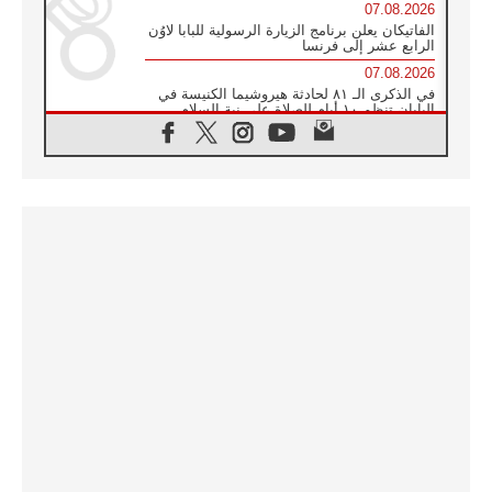
07.08.2026
الفاتيكان يعلن برنامج الزيارة الرسولية للبابا لاوُن
الرابع عشر إلى فرنسا
07.08.2026
في الذكرى الـ ٨١ لحادثة هيروشيما الكنيسة في
اليابان تنظم ١٠ أيام للصلاة على نية السلام
07.08.2026
الكنيسة في الأوروغواي: زيارة البابا ستعزز
الإيمان والرجاء
06.08.2026
الاجتماع الشهري للمطارنة الموارنة
06.08.2026
الكاردينال روسي: زيارة البابا لاوُن إلى الأرجنتين
هي تكريم للبابا فرنسيس
06.08.2026
زيارة البابا إلى البيرو ستكون زمن نعمة ومصالحة
ورجاء
06.08.2026
الكاردينال بارولين في المكسيك: علينا أن نكون
حاضرين إلى جانب المهمشين والمهاجرين
والأجانب
06.08.2026
البابا لاوُن الرابع عشر للشباب في أسيزي:
"أوروبا والعالم يبحثان اليوم عن قديسين جُدد