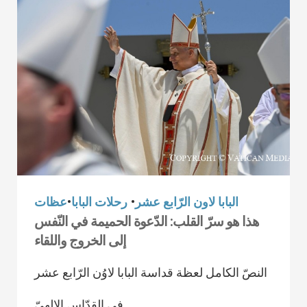
البابا لاون الرّابع عشر
•
رحلات البابا
•
عظات
هذا هو سرّ القلب: الدّعوة الحميمة في النّفس
إلى الخروج واللقاء
النصّ الكامل لعظة قداسة البابا لاوُن الرّابع عشر
في القدّاس الإلهيّ