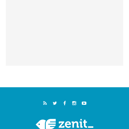
فيكم"