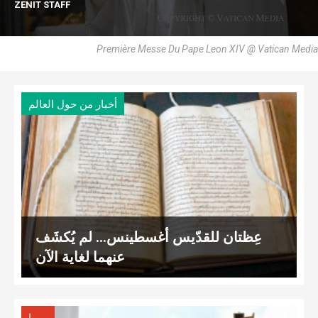
ZENIT STAFF
Première Messe Du Pape Leon XIV @ Vatican Media
أخبار من حول العالم
عِظتان للقدّيس أغسطينس… لم يُكشَف
عنهما لغاية الآن