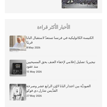
الأخبار الأكثر قراءة
الكنيسة الكاثوليكية في فرنسا تستعدّ لاستقبال البابا
قريبًا
8 May 2026
نيجيريا: تضليل إعلامي لإخفاء العنف بحق المسيحيين
منذ عقود
15 May 2026
العبوديَّة بين اعتذار البابا لاوُن الرابع عشر وصرخة
القدِّيس شارل دي فوكو
27 May 2026