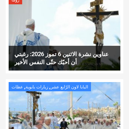
روما
عناوين نشرة الاثنين 6 تموز 2026: رغبتي
أن أحبّك حتّى النفس الأخير
,
,
البابا لاون الرّابع عشر
زيارات بابوية
عظات