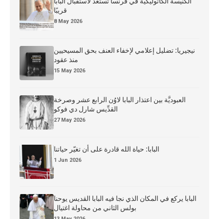
الكنيسة الكاثوليكية في فرنسا تستعدّ لاستقبال البابا
قريبًا
8 May 2026
نيجيريا: تضليل إعلامي لإخفاء العنف بحق المسيحيين
منذ عقود
15 May 2026
العبوديَّة بين اعتذار البابا لاوُن الرابع عشر وصرخة
القدِّيس شارل دي فوكو
27 May 2026
البابا: حياة الله قادرة على أن تغيّر حياتنا
1 Jun 2026
البابا يركع في المكان الذي نجا فيه البابا القديس يوحنا
بولس الثاني من محاولة اغتيال
13 May 2026