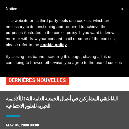
AR
Notice
x
This website or its third party tools use cookies, which are
necessary to its functioning and required to achieve the
TAG
purposes illustrated in the cookie policy. If you want to know
Posts Tagged ‘عقيدة
more or withdraw your consent to all or some of the cookies,
please refer to the
cookie policy
.
اجتماعية’
By closing this banner, scrolling this page, clicking a link or
continuing to browse otherwise, you agree to the use of cookies.
DERNIÈRES NOUVELLES
البابا يلتقي المشاركين في أعمال الجمعية العامة الـ14 للأكاديمية
الحبرية للعلوم الاجتماعية
MAY 04, 2008 00:00