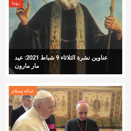
روما
عناوين نشرة الثلاثاء 9 شباط 2021: عيد
مار مارون
عدالة وسلام