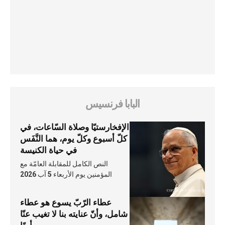
البابا فرنسيس
الإفخارستيّا وصلاة السّاعات، في
كلّ أسبوع وكلّ يوم، هما النَّفَس
في حياة الكنيسة
النص الكامل للمقابلة العامّة مع
المؤمنين يوم الأربعاء 5 آب 2026
عطاء الرّبّ يسوع هو عطاء
شامل، وأنّ عنايته بنا لا تغيب عنّا