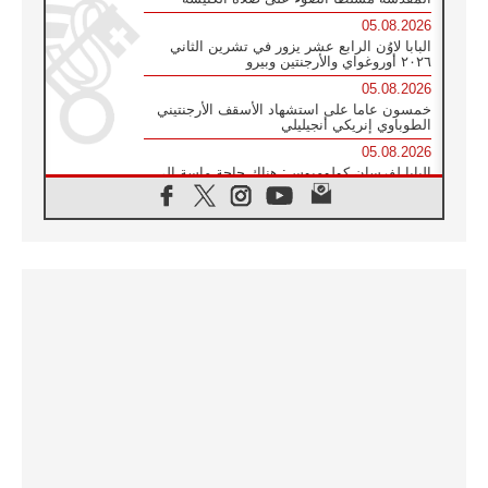
05.08.2026
البابا لاوُن الرابع عشر يزور في تشرين الثاني
٢٠٢٦ أوروغواي والأرجنتين وبيرو
05.08.2026
خمسون عاما على استشهاد الأسقف الأرجنتيني
الطوباوي إنريكي أنجيليلي
05.08.2026
البابا لفرسان كولومبوس: هناك حاجة ماسة إلى
أنبياء تناغم يسعون إلى بناء الجسور
04.08.2026
وفاة الكاردينال جوليو دوارتي لانغا
04.08.2026
عميد دائرة الحوار بين الأديان يفتتح في سيول
أول لقاء مسيحي كونفوشي
04.08.2026
إطلاق النشيد الرسمي لليوم العالمي للشباب في
سيول
04.08.2026
رسالة البابا لاوُن الرابع عشر إلى المشاركين في
المؤتمر العالمي لمنظمة سيغنيس
04.08.2026
الكاردينال بارولين: إنَّ الحوار يُستبدل اليوم