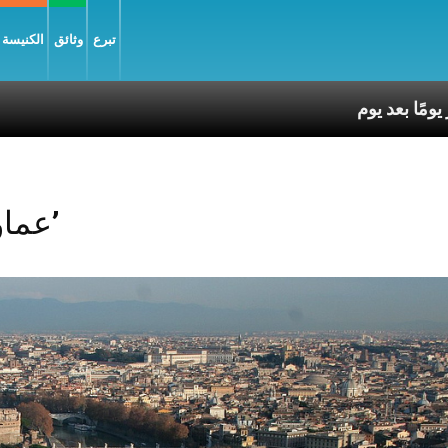
تبرع
وثائق
الكنيسة و
Posts Tagged ‘عماوس’