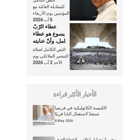
النَّفَس في حياة
للمقابلة العامّة مع
الكنيسة
المؤمنين يوم الأربعاء
5 آب 2026
عطاء الرّبّ
يسوع هو عطاء
شامل، وأنّ عنايته
بنا لا تغيب عنّا
النص الكامل لصلاة
أبدًا
التبشير الملائكي يوم
الأحد 2 آب 2026
الأخبار الأكثر قراءة
الكنيسة الكاثوليكية في فرنسا
تستعدّ لاستقبال البابا قريبًا
8 May 2026
نيجيريا: تضليل إعلامي لإخفاء العنف