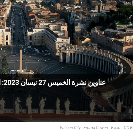
عناوين نشرة الخميس 27 نيسان 2023: الصلاة والتأمّل على مثال تلميذي عماوس
Vatican City - Emma Gawen - Flickr - CC