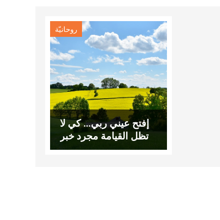
روحانيّة
إفتح عيني ربي… كي لا
تظل القيامة مجرد خبر