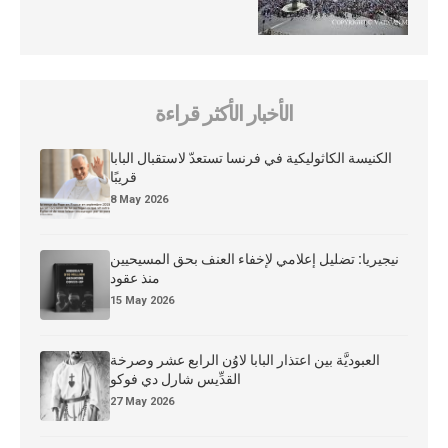
الأخبار الأكثر قراءة
الكنيسة الكاثوليكية في فرنسا تستعدّ لاستقبال البابا
قريبًا
8 May 2026
نيجيريا: تضليل إعلامي لإخفاء العنف بحق المسيحيين
منذ عقود
15 May 2026
العبوديَّة بين اعتذار البابا لاوُن الرابع عشر وصرخة
القدِّيس شارل دي فوكو
27 May 2026