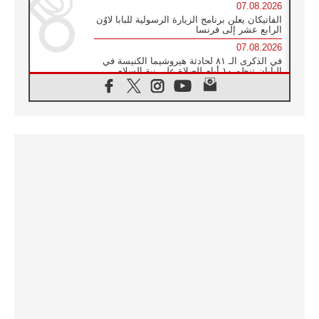
07.08.2026
الفاتيكان يعلن برنامج الزيارة الرسولية للبابا لاوُن
الرابع عشر إلى فرنسا
07.08.2026
في الذكرى الـ ٨١ لحادثة هيروشيما الكنيسة في
اليابان تنظم ١٠ أيام للصلاة على نية السلام
07.08.2026
الكنيسة في الأوروغواي: زيارة البابا ستعزز
الإيمان والرجاء
06.08.2026
الاجتماع الشهري للمطارنة الموارنة
06.08.2026
الكاردينال روسي: زيارة البابا لاوُن إلى الأرجنتين
هي تكريم للبابا فرنسيس
06.08.2026
زيارة البابا إلى البيرو ستكون زمن نعمة ومصالحة
ورجاء
06.08.2026
الكاردينال بارولين في المكسيك: علينا أن نكون
حاضرين إلى جانب المهمشين والمهاجرين
والأجانب
06.08.2026
البابا لاوُن الرابع عشر للشباب في أسيزي:
"أوروبا والعالم يبحثان اليوم عن قديسين جُدد