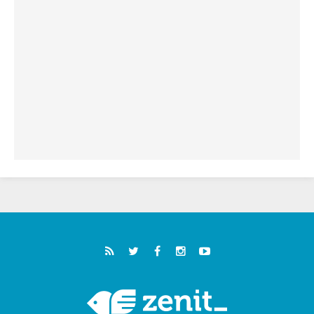
فيكم"