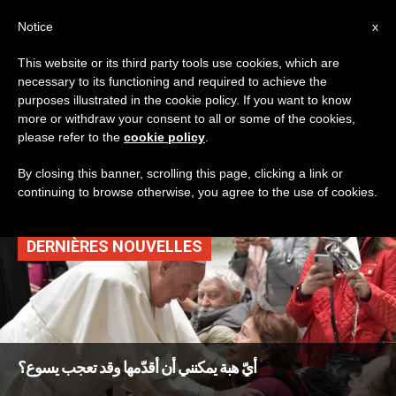
AR
Notice
x
This website or its third party tools use cookies, which are
necessary to its functioning and required to achieve the
TAG
purposes illustrated in the cookie policy. If you want to know
Posts Tagged ‘عمل
more or withdraw your consent to all or some of the cookies,
please refer to the
cookie policy
.
خير’
By closing this banner, scrolling this page, clicking a link or
continuing to browse otherwise, you agree to the use of cookies.
DERNIÈRES NOUVELLES
أيّ هبة يمكنني أن أقدّمها وقد تعجب يسوع؟