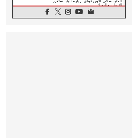
الكنيسة في الأوروغواي: زيارة البابا ستعزز
الإيمان والرجاء
06.08.2026
الاجتماع الشهري للمطارنة الموارنة
06.08.2026
الكاردينال روسي: زيارة البابا لاوُن إلى الأرجنتين
هي تكريم للبابا فرنسيس
06.08.2026
زيارة البابا إلى البيرو ستكون زمن نعمة ومصالحة
ورجاء
06.08.2026
الكاردينال بارولين في المكسيك: علينا أن نكون
حاضرين إلى جانب المهمشين والمهاجرين
والأجانب
06.08.2026
البابا لاوُن الرابع عشر للشباب في أسيزي:
"أوروبا والعالم يبحثان اليوم عن قديسين جُدد
فيكم"
06.08.2026
البابا في أسيزي يتحدث إلى الشباب المشاركين
في لقاء الشباب الفرنسيسكاني