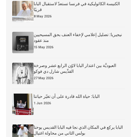
الكنيسة الكاثوليكية في فرنسا تستعدّ لاستقبال البابا
قريبًا
8 May 2026
نيجيريا: تضليل إعلامي لإخفاء العنف بحق المسيحيين
منذ عقود
15 May 2026
العبوديَّة بين اعتذار البابا لاوُن الرابع عشر وصرخة
القدِّيس شارل دي فوكو
27 May 2026
البابا: حياة الله قادرة على أن تغيّر حياتنا
1 Jun 2026
البابا يركع في المكان الذي نجا فيه البابا القديس يوحنا
بولس الثاني من محاولة اغتيال