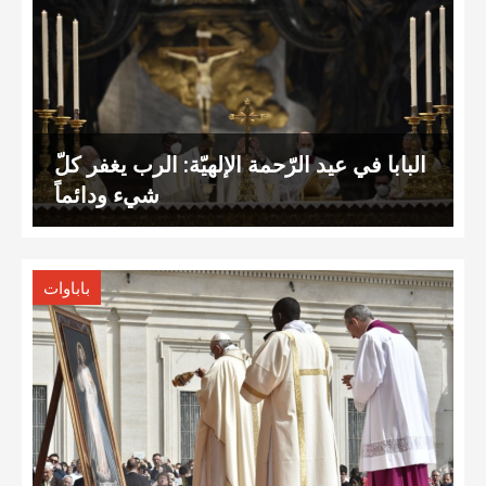
البابا في عيد الرّحمة الإلهيّة: الرب يغفر كلّ
شيء ودائماً
باباوات