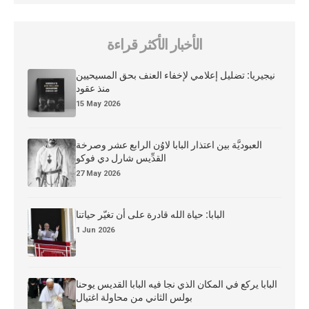
الأخبار الأكثر قراءة
نيجيريا: تضليل إعلامي لإخفاء العنف بحق المسيحيين
منذ عقود
15 May 2026
العبوديَّة بين اعتذار البابا لاوُن الرابع عشر وصرخة
القدِّيس شارل دي فوكو
27 May 2026
البابا: حياة الله قادرة على أن تغيّر حياتنا
1 Jun 2026
البابا يركع في المكان الذي نجا فيه البابا القديس يوحنا
بولس الثاني من محاولة اغتيال