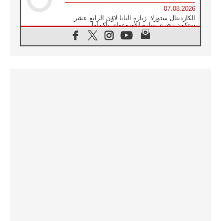
07.08.2026
الكاردينال ستورلا: زيارة البابا لاوُن الرابع عشر
ستكون بشرى سارة للأوروغواي بأكملها
07.08.2026
الفاتيكان يعلن برنامج الزيارة الرسولية للبابا لاوُن
الرابع عشر إلى فرنسا
07.08.2026
في الذكرى الـ ٨١ لحادثة هيروشيما الكنيسة في
اليابان تنظم ١٠ أيام للصلاة على نية السلام
07.08.2026
الكنيسة في الأوروغواي: زيارة البابا ستعزز
الإيمان والرجاء
06.08.2026
الاجتماع الشهري للمطارنة الموارنة
06.08.2026
الكاردينال روسي: زيارة البابا لاوُن إلى الأرجنتين
هي تكريم للبابا فرنسيس
06.08.2026
زيارة البابا إلى البيرو ستكون زمن نعمة ومصالحة
ورجاء