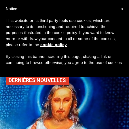
AR
Notice
x
This website or its third party tools use cookies, which are
necessary to its functioning and required to achieve the
TAG
purposes illustrated in the cookie policy. If you want to know
Posts Tagged ‘عيد
more or withdraw your consent to all or some of the cookies,
please refer to the
cookie policy
.
الرحمة الإلهية’
By closing this banner, scrolling this page, clicking a link or
continuing to browse otherwise, you agree to the use of cookies.
DERNIÈRES NOUVELLES