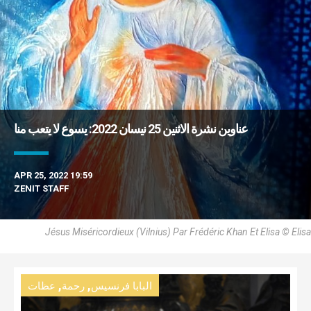
عناوين نشرة الاثنين 25 نيسان 2022: يسوع لا يتعب منا
APR 25, 2022 19:59
ZENIT STAFF
Jésus Miséricordieux (Vilnius) Par Frédéric Khan Et Elisa © Elisa
,
,
البابا فرنسيس
رحمة
عظات