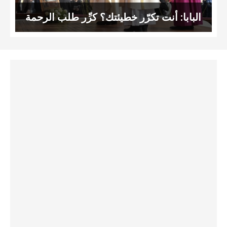
البابا: أنت تكرّر خطيئتك؟ كرِّر طلب الرحمة