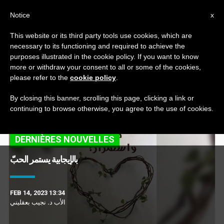
AR
Notice
x
This website or its third party tools use cookies, which are
necessary to its functioning and required to achieve the
TAG
purposes illustrated in the cookie policy. If you want to know
Posts Tagged ‘عيد
more or withdraw your consent to all or some of the cookies,
please refer to the
cookie policy
.
القديس فالنتينو’
By closing this banner, scrolling this page, clicking a link or
continuing to browse otherwise, you agree to the use of cookies.
DERNIÈRES NOUVELLES
بالإيجابية يستمر الحبّ
FEB 14, 2023 13:34
الأب د. نجيب بعقليني