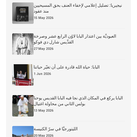
نيجيريا: تضليل إعلامي لإخفاء العنف بحق المسيحيين
منذ عقود
15 May 2026
العبوديَّة بين اعتذار البابا لاوُن الرابع عشر وصرخة
القدِّيس شارل دي فوكو
27 May 2026
البابا: حياة الله قادرة على أن تغيّر حياتنا
1 Jun 2026
البابا يركع في المكان الذي نجا فيه البابا القديس يوحنا
بولس الثاني من محاولة اغتيال
13 May 2026
الليتورجيَّا في سرّ الكنيسة
20 May 2026