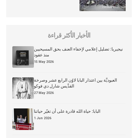
الأخبار الأكثر قراءة
نيجيريا: تضليل إعلامي لإخفاء العنف بحق المسيحيين
منذ عقود
15 May 2026
العبوديَّة بين اعتذار البابا لاوُن الرابع عشر وصرخة
القدِّيس شارل دي فوكو
27 May 2026
البابا: حياة الله قادرة على أن تغيّر حياتنا
1 Jun 2026