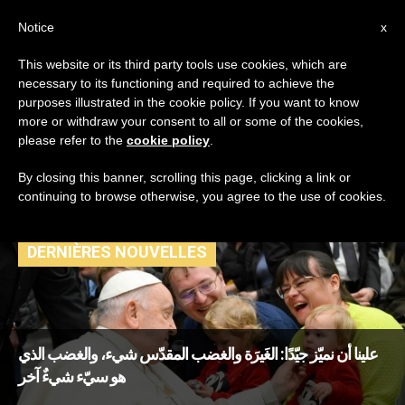
AR
Notice
x
This website or its third party tools use cookies, which are
necessary to its functioning and required to achieve the
TAG
purposes illustrated in the cookie policy. If you want to know
Posts Tagged ‘غضب
more or withdraw your consent to all or some of the cookies,
please refer to the
cookie policy
.
مقدس’
By closing this banner, scrolling this page, clicking a link or
continuing to browse otherwise, you agree to the use of cookies.
DERNIÈRES NOUVELLES
علينا أن نميّز جيّدًا: الغَيرَة والغضب المقدّس شيء، والغضب الذي
هو سيّء شيءٌ آخر