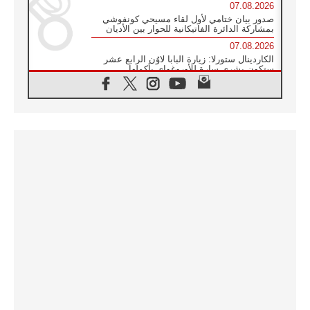
07.08.2026
صدور بيان ختامي لأول لقاء مسيحي كونفوشي
بمشاركة الدائرة الفاتيكانية للحوار بين الأديان
07.08.2026
الكاردينال ستورلا: زيارة البابا لاوُن الرابع عشر
ستكون بشرى سارة للأوروغواي بأكملها
07.08.2026
الفاتيكان يعلن برنامج الزيارة الرسولية للبابا لاوُن
الرابع عشر إلى فرنسا
07.08.2026
في الذكرى الـ ٨١ لحادثة هيروشيما الكنيسة في
اليابان تنظم ١٠ أيام للصلاة على نية السلام
07.08.2026
الكنيسة في الأوروغواي: زيارة البابا ستعزز
الإيمان والرجاء
06.08.2026
الاجتماع الشهري للمطارنة الموارنة
06.08.2026
الكاردينال روسي: زيارة البابا لاوُن إلى الأرجنتين
هي تكريم للبابا فرنسيس
06.08.2026
زيارة البابا إلى البيرو ستكون زمن نعمة ومصالحة
ورجاء