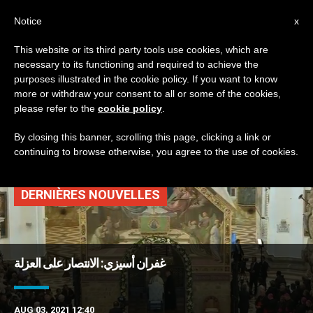
AR
Notice
x
This website or its third party tools use cookies, which are
necessary to its functioning and required to achieve the
TAG
purposes illustrated in the cookie policy. If you want to know
Posts Tagged ‘غفران
more or withdraw your consent to all or some of the cookies,
please refer to the
cookie policy
.
أسيزي’
By closing this banner, scrolling this page, clicking a link or
continuing to browse otherwise, you agree to the use of cookies.
DERNIÈRES NOUVELLES
غفران أسيزي: الانتصار على العزلة
AUG 03, 2021 12:40