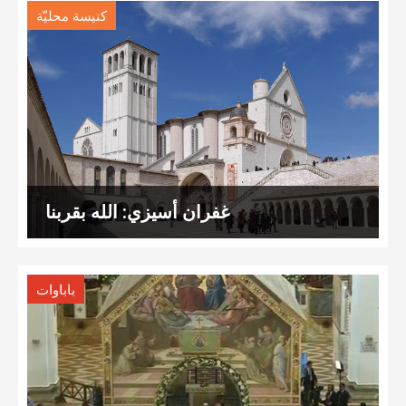
كنيسة محليّة
غفران أسيزي: الله بقربنا
باباوات