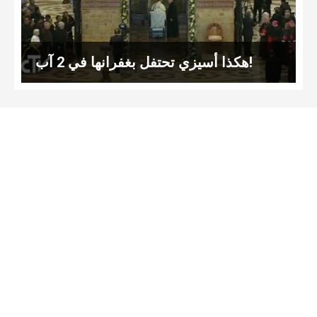
هكذا أسيزي تحتفل بغفرانها في 2 آب!