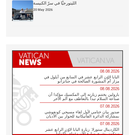
الليتورجيَّا في سرّ الكنيسة
20 May 2026
08.08.2026
البابا لاوُن الرابع عشر في السابع من أيلول في
مزار أم المشورة الصالحة في جناتزانو
08.08.2026
بارولين يختتم زيارته إلى المكسيك مؤكدا أن
صناعة السلام تبدأ بالتعاطف مع ألم الآخر
07.08.2026
صدور بيان ختامي لأول لقاء مسيحي كونفوشي
بمشاركة الدائرة الفاتيكانية للحوار بين الأديان
07.08.2026
الكاردينال ستورلا: زيارة البابا لاوُن الرابع عشر
ستكون بشرى سارة للأوروغواي بأكملها