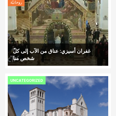
روحانيّة
غفران أسيزي: عناق من الآب إلى كلّ
شخص منا
UNCATEGORIZED