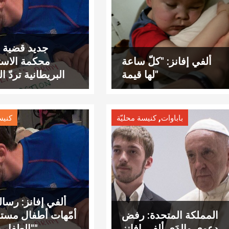
جديد قضية أ
ألفي إفانز: "كلّ ساعة
محكمة الاست
لها قيمة"
البريطانية تردّ 
الأخير!
,
باباوات
كنيسة محليّة
كنيس
ألفي إفانز: رسا
المملكة المتحدة: رفض
أمّهات أطفال مس
دعوى والدَي ألفي إفانز
"الطفل يسوع"