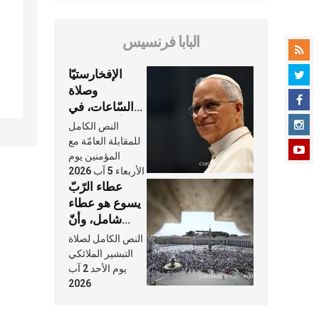
البابا فرنسيس
الإفخارستيّا
وصلاة
السّاعات، في
كلّ أسبوع وكلّ
النص الكامل
يوم، هما النَّفَس
للمقابلة العامّة مع
في حياة
المؤمنين يوم
الأربعاء 5 آب 2026
الكنيسة
عطاء الرّبّ
يسوع هو عطاء
شامل، وأنّ
عنايته بنا لا
النص الكامل لصلاة
تغيب عنّا أبدًا
التبشير الملائكي
يوم الأحد 2 آب
2026