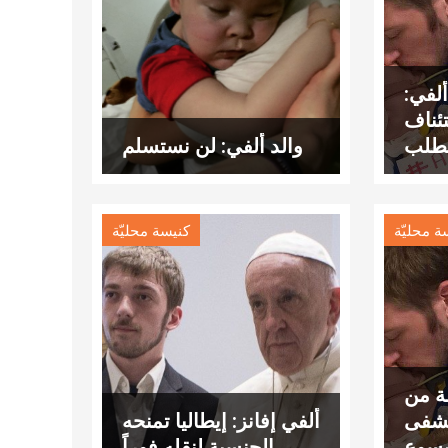
لفي:
ئناف
الطلب
والد ألفي: لن نستسلم
ة محليّة
كنيسة محليّة
لة من
تشفى
ألفي إفانز: إيطاليا تمنحه
الجنسية لنقله فوراً