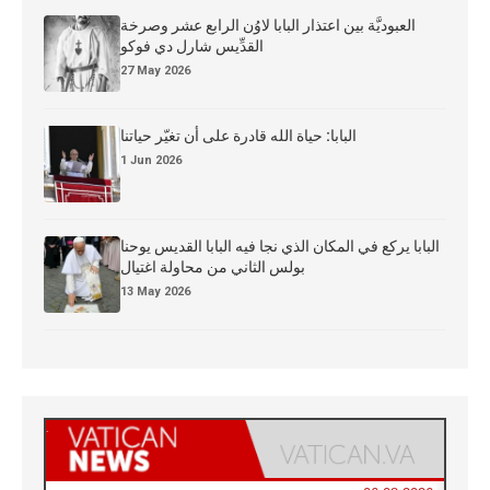
العبوديَّة بين اعتذار البابا لاوُن الرابع عشر وصرخة
القدِّيس شارل دي فوكو
27 May 2026
البابا: حياة الله قادرة على أن تغيّر حياتنا
1 Jun 2026
البابا يركع في المكان الذي نجا فيه البابا القديس يوحنا
بولس الثاني من محاولة اغتيال
13 May 2026