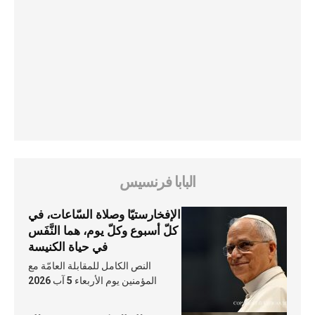
البابا فرنسيس
الإفخارستيّا وصلاة السّاعات، في
كلّ أسبوع وكلّ يوم، هما النَّفَس
في حياة الكنيسة
النص الكامل للمقابلة العامّة مع
المؤمنين يوم الأربعاء 5 آب 2026