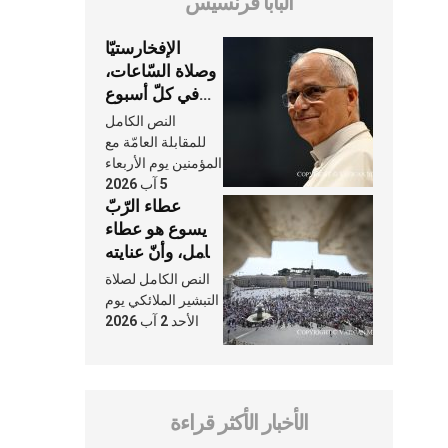
البابا فرنسيس
الإفخارستيّا
وصلاة السّاعات،
في كلّ أسبوع
وكلّ يوم، هما
النص الكامل
النَّفَس في حياة
للمقابلة العامّة مع
الكنيسة
المؤمنين يوم الأربعاء
5 آب 2026
عطاء الرّبّ
يسوع هو عطاء
شامل، وأنّ عنايته
بنا لا تغيب عنّا
النص الكامل لصلاة
أبدًا
التبشير الملائكي يوم
الأحد 2 آب 2026
الأخبار الأكثر قراءة