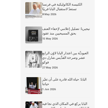
الكنيسة الكاثوليكية في فرنسا
تستعدّ لاستقبال البابا قريبًا
8 May 2026
نيجيريا: تضليل إعلامي لإخفاء العنف
بحق المسيحيين منذ عقود
15 May 2026
العبوديَّة بين اعتذار البابا لاوُن الرابع
عشر وصرخة القدِّيس شارل دي
فوكو
27 May 2026
البابا: حياة الله قادرة على أن تغيّر
حياتنا
1 Jun 2026
البابا يركع في المكان الذي نجا فيه