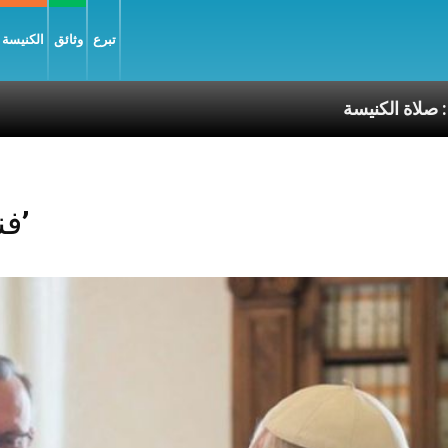
تبرع
وثائق
الكنيسة و
كنيسة
Posts Tagged ‘فنلندا’