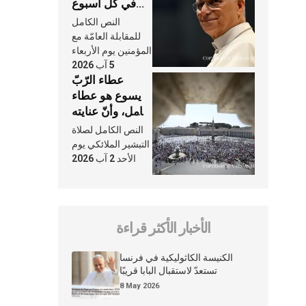
في كلّ أسبوع
وكلّ يوم، هما
النص الكامل
النَّفَس في حياة
للمقابلة العامّة مع
الكنيسة
المؤمنين يوم الأربعاء
5 آب 2026
عطاء الرّبّ
يسوع هو عطاء
شامل، وأنّ عنايته
بنا لا تغيب عنّا
النص الكامل لصلاة
أبدًا
التبشير الملائكي يوم
الأحد 2 آب 2026
الأخبار الأكثر قراءة
الكنيسة الكاثوليكية في فرنسا
تستعدّ لاستقبال البابا قريبًا
8 May 2026