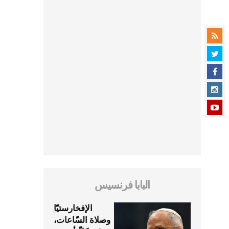
البابا فرنسيس
الإفخارستيّا
وصلاة السّاعات،