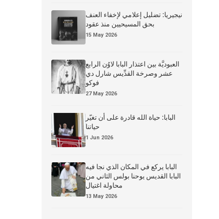
نيجيريا: تضليل إعلامي لإخفاء العنف
بحق المسيحيين منذ عقود
15 May 2026
العبوديَّة بين اعتذار البابا لاوُن الرابع
عشر وصرخة القدِّيس شارل دي
فوكو
27 May 2026
البابا: حياة الله قادرة على أن تغيّر
حياتنا
1 Jun 2026
البابا يركع في المكان الذي نجا فيه
البابا القديس يوحنا بولس الثاني من
محاولة اغتيال
13 May 2026