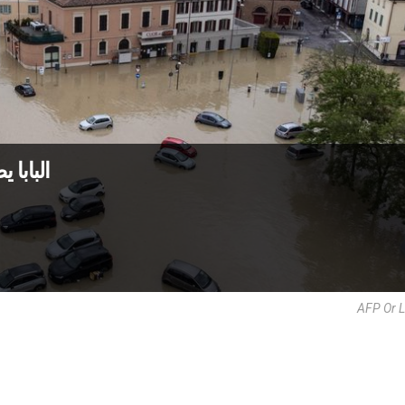
البابا 
AFP Or L