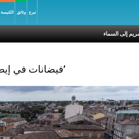
تبرع
وثائق
الكنيسة و
نتقال العذراء مريم إلى السماء
Posts Tagged ‘فيضانات في إيطاليا’